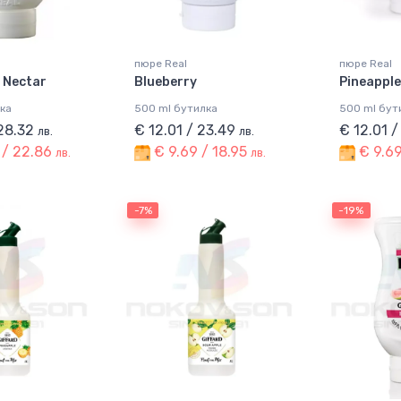
пюре Real
пюре Real
 Nectar
Blueberry
Pineapple
ка
500 ml бутилка
500 ml бут
 28.32
€ 12.01 / 23.49
€ 12.01 
лв.
лв.
 / 22.86
€ 9.69 / 18.95
€ 9.69
лв.
лв.
-7%
-19%