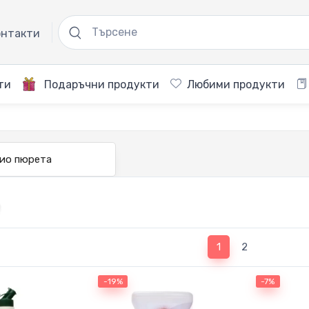
нтакти
ти
Подаръчни продукти
Любими продукти
ио пюрета
(current)
1
2
-19%
-7%