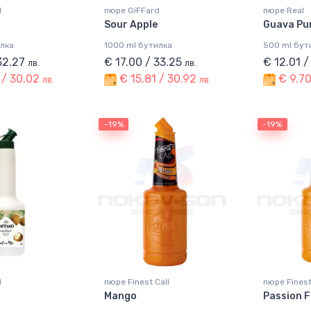
d
пюре GiFFard
пюре Real
Sour Apple
Guava Pu
илка
1000 ml бутилка
500 ml бут
 32.27
€ 17.00 / 33.25
€ 12.01 
лв.
лв.
 / 30.02
€ 15.81 / 30.92
€ 9.70
лв.
лв.
-19%
-19%
d
пюре Finest Call
пюре Finest
Mango
Passion F