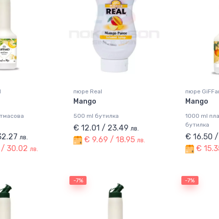
d
пюре Real
пюре GiFFa
Mango
Mango
стмасова
500 ml бутилка
1000 ml пл
бутилка
€ 12.01 / 23.49
лв.
 32.27
€ 16.50 
лв.
€ 9.69 / 18.95
лв.
 / 30.02
€ 15.3
лв.
-7%
-7%