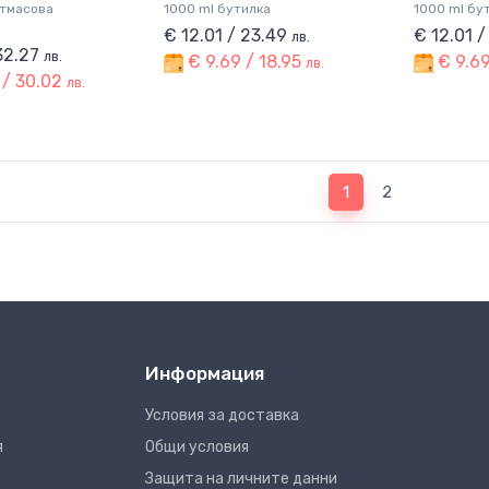
стмасова
1000 ml бутилка
1000 ml бу
€ 12.01 / 23.49
€ 12.01 
лв.
 32.27
лв.
€ 9.69 / 18.95
€ 9.69
лв.
 / 30.02
лв.
(current)
1
2
Информация
Условия за доставка
я
Общи условия
Защита на личните данни