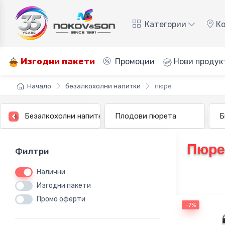
Категории
Ко
Изгодни пакети
Промоции
Нови продук
Начало
безалкохолни напитки
пюре
Безалкохолни напитки
Плодови пюрета
Б
Пюре
Филтри
Налични
Изгодни пакети
Промо оферти
-7%