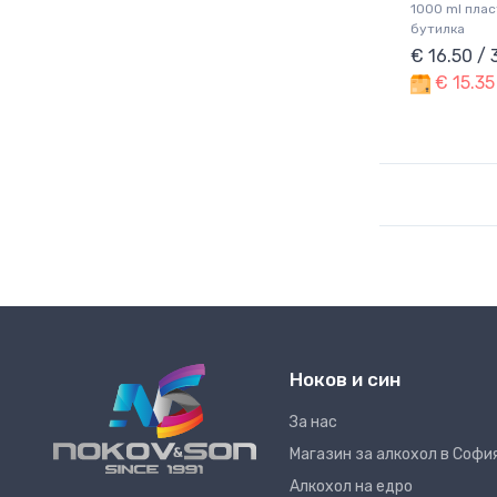
1000 ml пла
бутилка
€ 16.50 /
€ 15.35
Ноков и син
За нас
Магазин за алкохол в Софи
Алкохол на едро