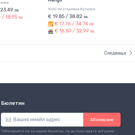
Mango
тилка
/ 23.49
1000 ml стъклена бутилка
лв.
€ 19.85 / 38.82
 / 18.95
лв.
лв.
€ 17.76 / 34.74
лв.
€ 16.87 / 32.99
лв.
Следваща
Бюлетин
Абониране
*Абонирайте се за нашия бюлетин, за да получавате актуални