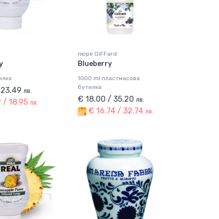
пюре GiFFard
y
Blueberry
илка
1000 ml пластмасова
бутилка
/ 23.49
лв.
€ 18.00 / 35.20
лв.
 / 18.95
лв.
€ 16.74 / 32.74
лв.