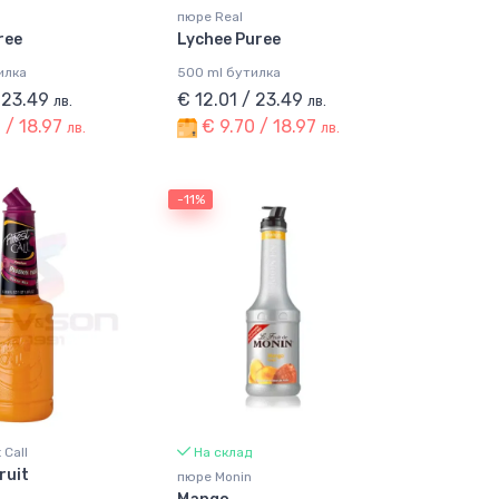
пюре Real
ree
Lychee Puree
илка
500 ml бутилка
/ 23.49
€ 12.01 / 23.49
лв.
лв.
 / 18.97
€ 9.70 / 18.97
лв.
лв.
-11%
 Call
На склад
ruit
пюре Monin