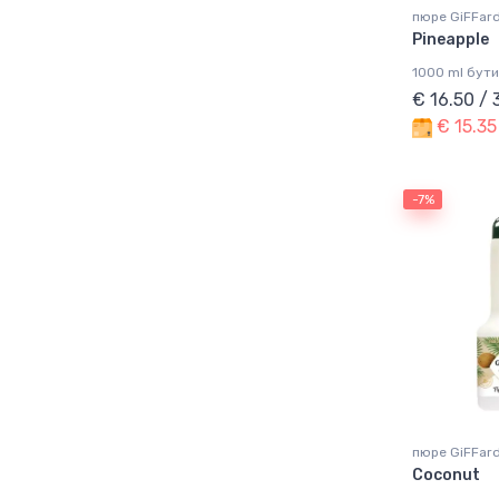
пюре GiFFar
Pineapple
1000 ml бут
€ 16.50 /
€ 15.35
-7%
пюре GiFFar
Coconut