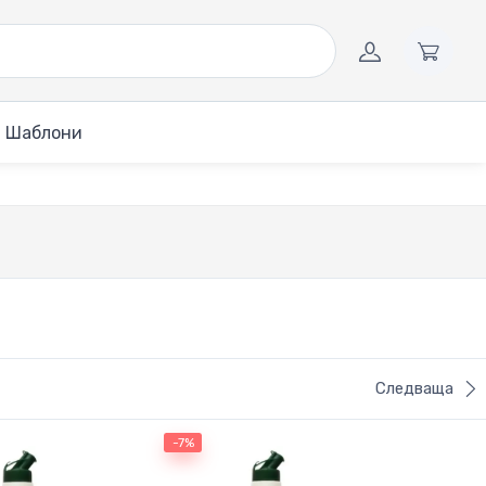
Шаблони
Следваща
-7%