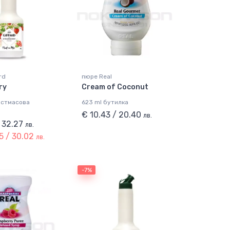
rd
пюре Real
ry
Cream of Coconut
астмасова
623 ml бутилка
€ 10.43 / 20.40
лв.
/ 32.27
лв.
5 / 30.02
лв.
-7%