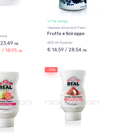
На склад
череши Amarena Fabri
Frutto e Sciroppo
илка
/ 23.49
600 ml буркан
лв.
€ 14.59 / 28.54
 / 18.95
лв.
лв.
-19%