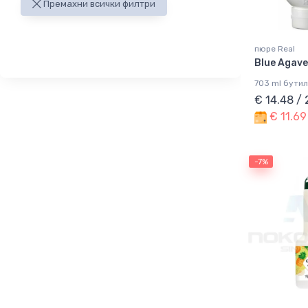
Премахни всички филтри
пюре Real
Blue Agave
703 ml бутил
€ 14.48 /
€ 11.69
-7%