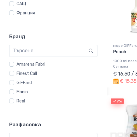
САЩ
Франция
Бранд
пюре GiFFar
Peach
1000 ml пла
Amarena Fabri
бутилка
€ 16.50 /
Finest Call
€ 15.35
GiFFard
Monin
Real
-19%
Разфасовка