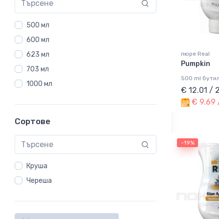
500 мл
600 мл
623 мл
пюре Real
Pumpkin
703 мл
500 ml бути
1000 мл
€ 12.01 / 
€ 9.69 
Сортове
-19%
Круша
Череша