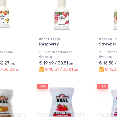
d
пюре GiFFard
пюре GiFFa
Raspberry
Strawber
стмасова
1000 ml пластмасова
1000 ml пл
бутилка
бутилка
 32.27
€ 19.69 / 38.51
€ 16.50 
лв.
лв.
 / 30.02
€ 18.31 / 35.81
€ 15.3
лв.
лв.
-19%
-19%