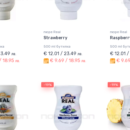
пюре Real
пюре Real
Strawberry
Raspberr
лка
500 ml бутилка
500 ml бут
23.49
€ 12.01 / 23.49
€ 12.01 
лв.
лв.
/ 18.95
€ 9.69 / 18.95
€ 9.69
лв.
лв.
-19%
-19%