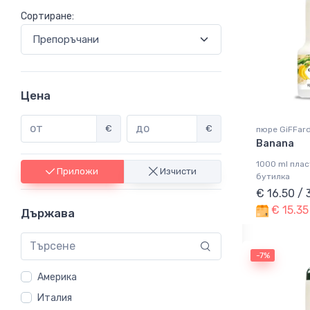
Сортиране:
Цена
€
€
пюре GiFFar
Banana
1000 ml пла
Приложи
Изчисти
бутилка
€ 16.50 /
€ 15.35
Държава
-7%
Америка
Италия