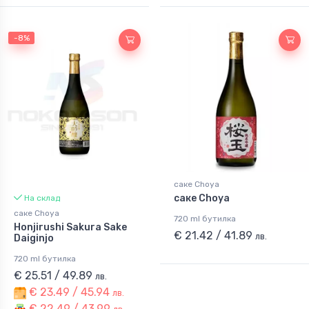
-8%
саке Choya
саке Choya
На склад
саке Choya
720 ml бутилка
Honjirushi Sakura Sake
€ 21.42 / 41.89
лв.
Daiginjo
720 ml бутилка
€ 25.51 / 49.89
лв.
€ 23.49 / 45.94
лв.
€ 22.49 / 43.99