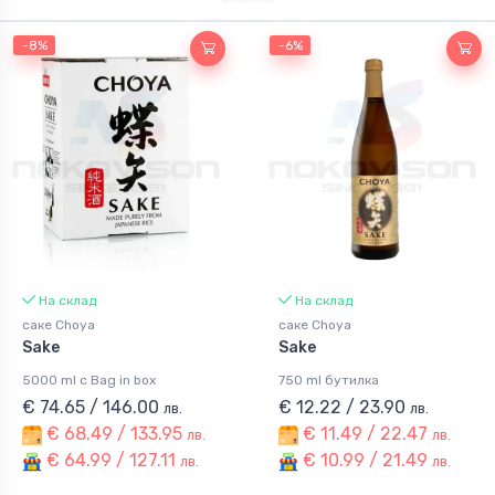
Грапа
Кашаса
-8%
-6%
Коняк
Бренди
Вермут
Мескал
Саке
Диджестив
Куейчоу Маутай
На склад
На склад
саке Choya
саке Choya
Sake
Sake
5000 ml с Bag in box
750 ml бутилка
€ 74.65 / 146.00
€ 12.22 / 23.90
лв.
лв.
€ 68.49 / 133.95
€ 11.49 / 22.47
лв.
лв.
€ 64.99 / 127.11
€ 10.99 / 21.49
лв.
лв.