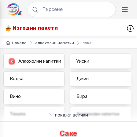
Изгодни пакети
Начало
алкохолни напитки
саке
Алкохолни напитки
Уиски
Водка
Джин
Вино
Бира
Текила
Анасонови напитки
покажи всички
Ром
Ракия
Саке