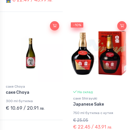
лв.
-10%
-10%
саке Choya
саке Choya
На склад
саке Shirayuki
300 ml бутилка
Japanese Sake
€ 10.69 / 20.91
лв.
750 ml бутилка с кутия
€ 25.05
€ 22.45 / 43.91
лв.