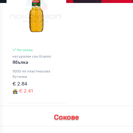
На склад
натурален сок Granini
Ябълка
1000 ml пластмасова
бутилка
€ 2.84
€ 2.41
Сокове