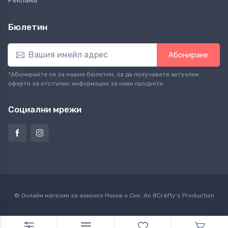
Реклама
Бюлетин
Абониране
*Абонирайте се за нашия бюлетин, за да получавате актуални
оферти за отстъпки, информация за нови продукти.
Социални мрежи
© Онлайн магазин за алкохол Ноков и Син. An
8Crafty
's Production