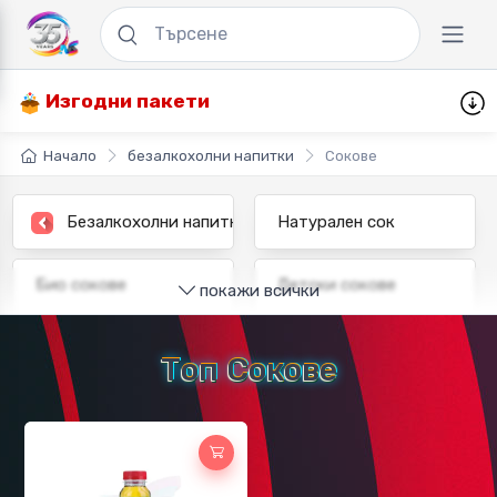
Изгодни пакети
Начало
безалкохолни напитки
Сокове
Безалкохолни напитки
Натурален сок
Био сокове
Детски сокове
покажи всички
Топ Сокове