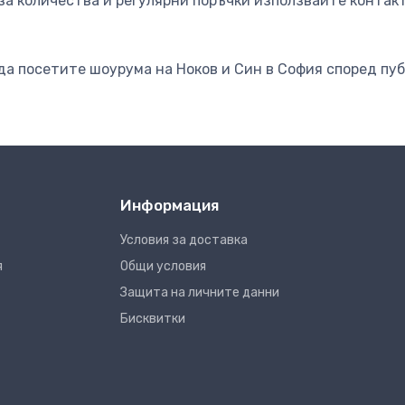
за количества и регулярни поръчки използвайте контакт
да посетите шоурума на Ноков и Син в София според пу
Информация
Условия за доставка
я
Общи условия
Защита на личните данни
Бисквитки