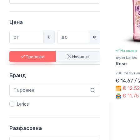
Цена
€
€
На склад
Приложи
Изчисти
джин Larios
Rose
700 ml бутил
Бранд
€ 14.67 /
€ 12.52
€ 11.75
Larios
Разфасовка