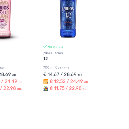
На склад
джин Larios
12
ка
700 ml бутилка
 28.69
€ 14.67 / 28.69
лв.
лв.
 / 24.49
€ 12.52 / 24.49
лв.
лв.
 / 22.98
€ 11.75 / 22.98
лв.
лв.