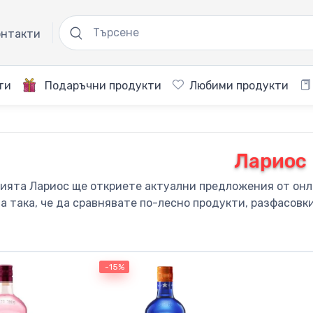
нтакти
ти
Подаръчни продукти
Любими продукти
Лариос
рията Лариос ще откриете актуални предложения от онла
а така, че да сравнявате по-лесно продукти, разфасовк
-15%