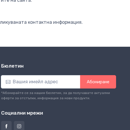
ите на сайта.
бликуваната контактна информация.
Бюлетин
Абониране
*Абонирайте се за нашия бюлетин, за да получавате актуални
оферти за отстъпки, информация за нови продукти.
Социални мрежи