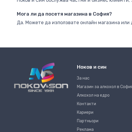
Ноков и Син обслужва частни и бизнес клиенти; 
Мога ли да посетя магазина в София?
Да. Можете да използвате онлайн магазина или 
Ноков и син
За нас
Магазин за алкохол в Софи
Алкохол на едро
Контакти
Кариери
Партньори
Реклама