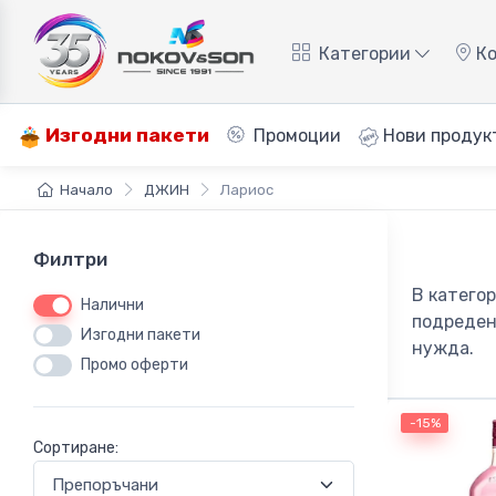
Категории
Ко
Изгодни пакети
Промоции
Нови продук
Начало
ДЖИН
Лариос
Филтри
В катего
Налични
подреден
Изгодни пакети
нужда.
Промо оферти
-15%
Сортиране: