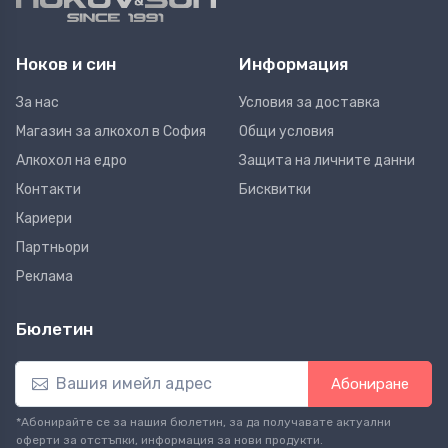
Ноков и син
Информация
За нас
Условия за доставка
Магазин за алкохол в София
Общи условия
Алкохол на едро
Защита на личните данни
Контакти
Бисквитки
Кариери
Партньори
Реклама
Бюлетин
Абониране
*Абонирайте се за нашия бюлетин, за да получавате актуални
оферти за отстъпки, информация за нови продукти.