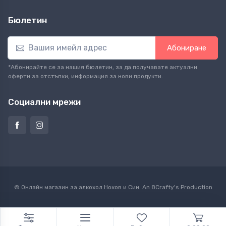
Бюлетин
Абониране
*Абонирайте се за нашия бюлетин, за да получавате актуални
оферти за отстъпки, информация за нови продукти.
Социални мрежи
© Онлайн магазин за алкохол Ноков и Син. An
8Crafty
's Production