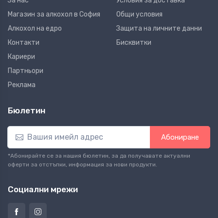
За нас
Условия за доставка
Магазин за алкохол в София
Общи условия
Алкохол на едро
Защита на личните данни
Контакти
Бисквитки
Кариери
Партньори
Реклама
Бюлетин
Абониране
*Абонирайте се за нашия бюлетин, за да получавате актуални
оферти за отстъпки, информация за нови продукти.
Социални мрежи