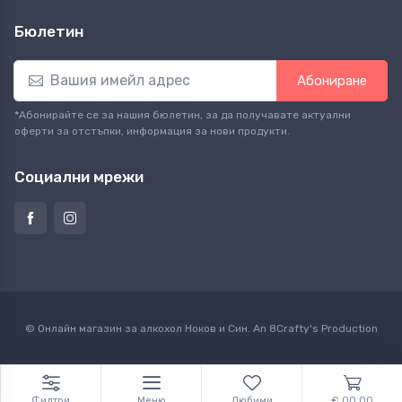
Бюлетин
Абониране
*Абонирайте се за нашия бюлетин, за да получавате актуални
оферти за отстъпки, информация за нови продукти.
Социални мрежи
© Онлайн магазин за алкохол Ноков и Син. An
8Crafty
's Production
Филтри
Меню
Любими
€ 00.00