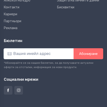
Алкохол на едро
Защита на личните данни
Контакти
Бисквитки
Кариери
Партньори
Реклама
Бюлетин
Абониране
*Абонирайте се за нашия бюлетин, за да получавате актуални
оферти за отстъпки, информация за нови продукти.
Социални мрежи