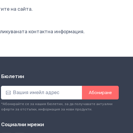
ите на сайта.
бликуваната контактна информация.
Бюлетин
Абониране
*Абонирайте се за нашия бюлетин, за да получавате актуални
оферти за отстъпки, информация за нови продукти.
Социални мрежи