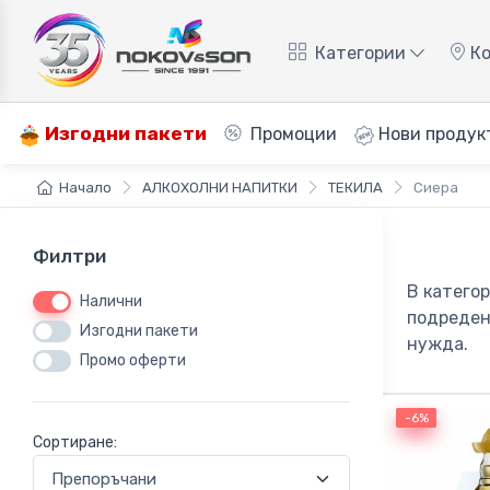
Категории
Ко
Изгодни пакети
Промоции
Нови продук
Начало
АЛКОХОЛНИ НАПИТКИ
ТЕКИЛА
Сиера
Филтри
В катего
Налични
подреден
Изгодни пакети
нужда.
Промо оферти
-6%
-6%
Сортиране: