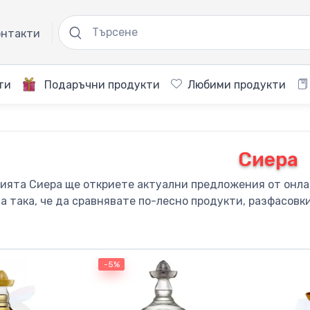
нтакти
ти
Подаръчни продукти
Любими продукти
Сиера
рията Сиера ще откриете актуални предложения от онлай
а така, че да сравнявате по-лесно продукти, разфасовк
-5%