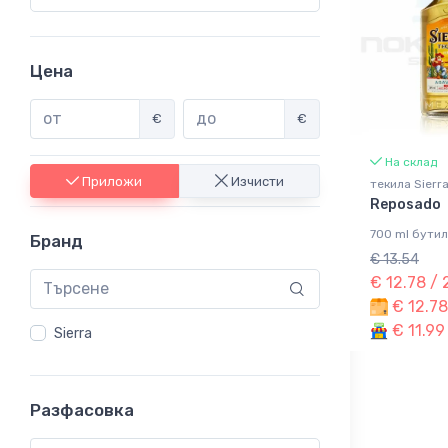
Цена
€
€
На склад
Приложи
Изчисти
текила Sierr
Reposado
700 ml бутил
Бранд
€ 13.54
€ 12.78 /
€ 12.78
€ 11.99
Sierra
Разфасовка