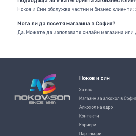
Подходяща ли е категорията за бизнес клие
Ноков и Син обслужва частни и бизнес клиенти; 
Мога ли да посетя магазина в София?
Да. Можете да използвате онлайн магазина или 
Ноков и син
За нас
Магазин за алкохол в Софи
Алкохол на едро
Контакти
Кариери
Партньори