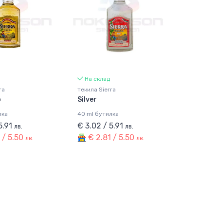
На склад
ra
текила Sierra
o
Silver
лка
40 ml бутилка
5.91
€ 3.02 / 5.91
лв.
лв.
 / 5.50
€ 2.81 / 5.50
лв.
лв.