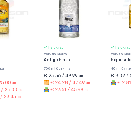
На склад
На склад
a
текила Sierra
текила Sier
Antigo Plata
Reposad
ка
700 ml бутилка
40 ml бути
€ 25.56 / 49.99
€ 3.02 / 
лв.
 25.00
€ 24.28 / 47.49
€ 2.81
лв.
лв.
 / 25.00
€ 23.51 / 45.98
лв.
лв.
 / 23.45
лв.