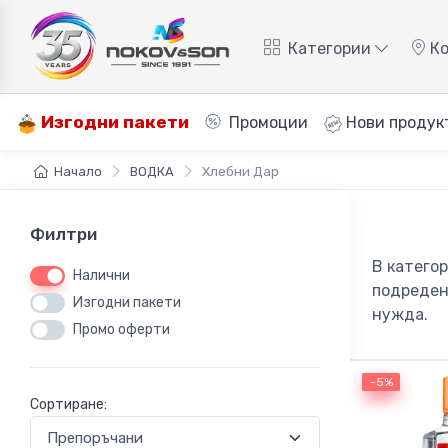
Категории
Ко
Изгодни пакети
Промоции
Нови продук
Начало
ВОДКА
Хлебни Дар
Филтри
В катего
Налични
подреден
Изгодни пакети
нужда.
Промо оферти
-5%
-5%
Сортиране: