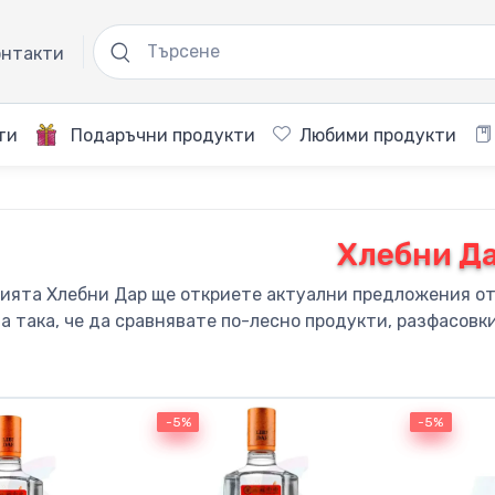
нтакти
ти
Подаръчни продукти
Любими продукти
Хлебни Д
рията Хлебни Дар ще откриете актуални предложения от 
а така, че да сравнявате по-лесно продукти, разфасовк
-5%
-5%
-5%
-5%