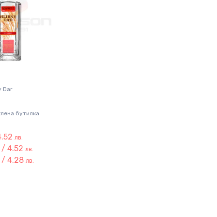
y Dar
клена бутилка
4.52
лв.
 / 4.52
лв.
 / 4.28
лв.