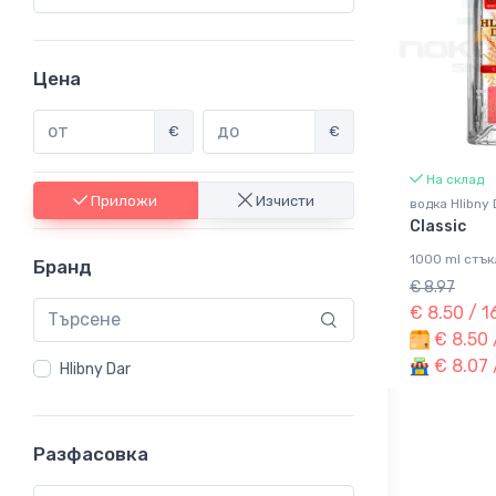
Цена
€
€
На склад
Приложи
Изчисти
водка Hlibny 
Classic
1000 ml стък
Бранд
€ 8.97
€ 8.50 / 
€ 8.50 
€ 8.07 
Hlibny Dar
Разфасовка