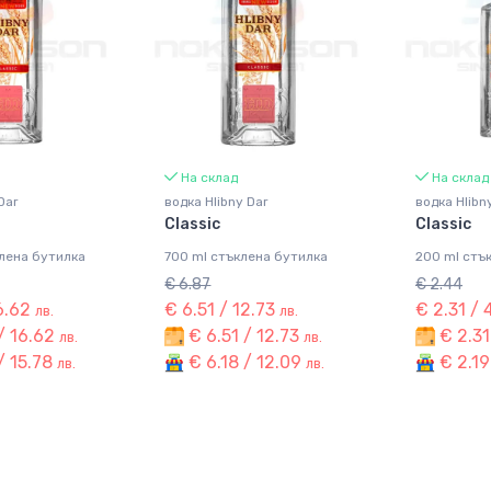
На склад
На склад
Dar
водка Hlibny Dar
водка Hlibn
Classic
Classic
лена бутилка
700 ml стъклена бутилка
200 ml стъ
€ 6.87
€ 2.44
16.62
€ 6.51 / 12.73
€ 2.31 / 
лв.
лв.
/ 16.62
€ 6.51 / 12.73
€ 2.31
лв.
лв.
/ 15.78
€ 6.18 / 12.09
€ 2.19
лв.
лв.