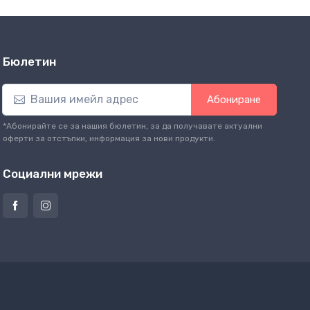
Бюлетин
Абониране
*Абонирайте се за нашия бюлетин, за да получавате актуални
оферти за отстъпки, информация за нови продукти.
Социални мрежи