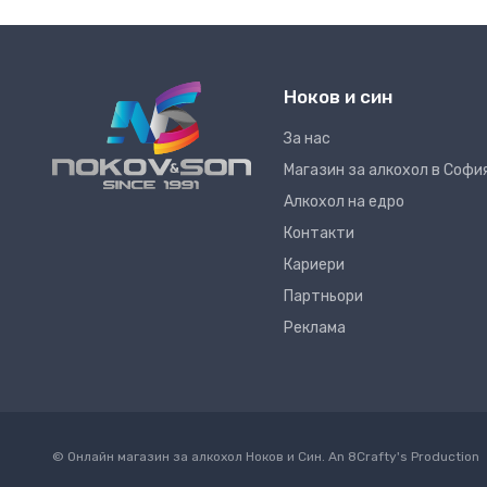
Ноков и син
За нас
Магазин за алкохол в Софи
Алкохол на едро
Контакти
Кариери
Партньори
Реклама
© Онлайн магазин за алкохол Ноков и Син. An
8Crafty
's Production