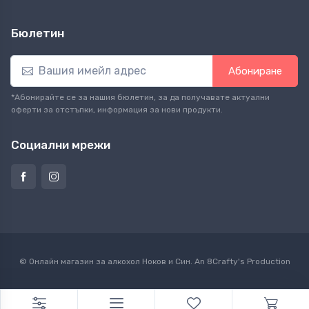
Бюлетин
Абониране
*Абонирайте се за нашия бюлетин, за да получавате актуални
оферти за отстъпки, информация за нови продукти.
Социални мрежи
© Онлайн магазин за алкохол Ноков и Син. An
8Crafty
's Production