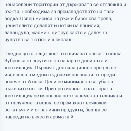
ненаселени територии от държавата се отглежда и
ръжта, необходима за производството на тази
водка. Освен мириса на ръж и бизонова трева,
ценителите долавят и нотки на ванилия,
лавандула, жасмин, цитрус както и далечно
чувство за тютюн и шоколад.
Следващото нещо, което отличава полската водка
Зубровка от другите на пазара е двойната й
дестилация. Първият дестилационен процес се
извършва в медни съдове използвани от преди
повече от 6 века. Цели се минимална загуба на
ръжените нотки. При протичането на втората
дестилация се използва по-съвременна техника и
от получената водка се премахват всякакви
остатъчни и странични продукти, без да се
навреди на вкуса и аромата й.