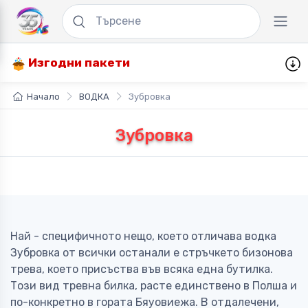
Изгодни пакети
Начало
ВОДКА
Зубровка
Зубровка
Най - специфичното нещо, което отличава водка
Зубровка от всички останали е стръчкето бизонова
трева, което присъства във всяка една бутилка.
Този вид тревна билка, расте единствено в Полша и
по-конкретно в гората Бяуовиежа. В отдалечени,