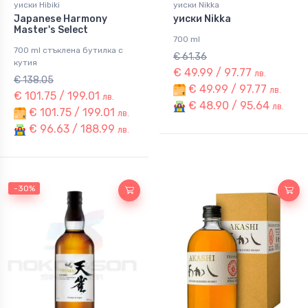
уиски Hibiki
уиски Nikka
Japanese Harmony
уиски Nikka
Master's Select
700 ml
700 ml стъклена бутилка с
€ 61.36
кутия
€ 49.99 / 97.77
лв.
€ 138.05
€ 49.99 / 97.77
лв.
€ 101.75 / 199.01
лв.
€ 48.90 / 95.64
лв.
€ 101.75 / 199.01
лв.
€ 96.63 / 188.99
лв.
-30%