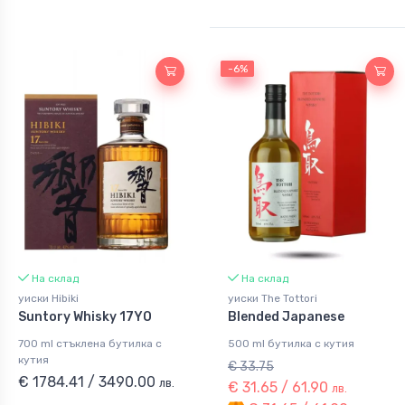
-6%
-6%
На склад
На склад
уиски Hibiki
уиски The Tottori
Suntory Whisky 17YO
Blended Japanese
700 ml стъклена бутилка с
500 ml бутилка с кутия
кутия
€ 33.75
€ 1784.41 / 3490.00
лв.
€ 31.65 / 61.90
лв.