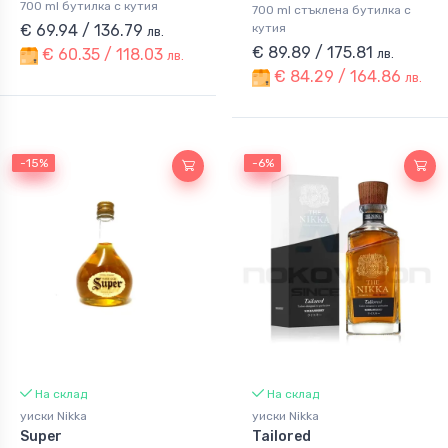
700 ml бутилка с кутия
700 ml стъклена бутилка с
кутия
€ 69.94 / 136.79
лв.
€ 89.89 / 175.81
€ 60.35 / 118.03
лв.
лв.
€ 84.29 / 164.86
лв.
-15%
-15%
-6%
-6%
На склад
На склад
уиски Nikka
уиски Nikka
Super
Tailored