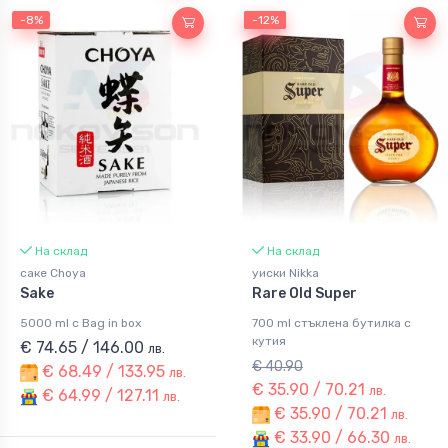
-8%
-12%
-12%
На склад
На склад
саке Choya
уиски Nikka
Sake
Rare Old Super
5000 ml с Bag in box
700 ml стъклена бутилка с
кутия
€ 74.65 / 146.00
лв.
€ 40.90
€ 68.49 / 133.95
лв.
€ 35.90 / 70.21
лв.
€ 64.99 / 127.11
лв.
€ 35.90 / 70.21
лв.
€ 33.90 / 66.30
лв.