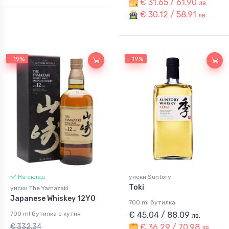
€ 31.65 / 61.90
лв.
€ 30.12 / 58.91
лв.
-19%
-19%
-19%
На склад
уиски Suntory
Toki
уиски The Yamazaki
Japanese Whiskey 12YO
700 ml бутилка
700 ml бутилка с кутия
€ 45.04 / 88.09
лв.
€ 332.34
€ 36.29 / 70.98
лв.