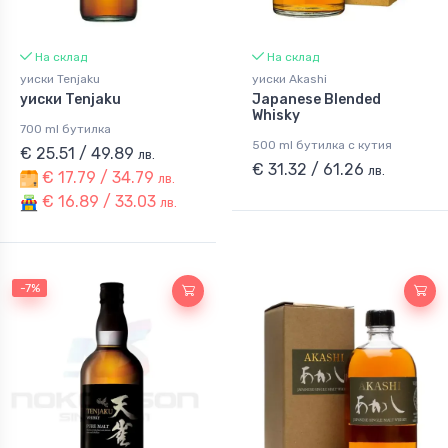
На склад
На склад
уиски Tenjaku
уиски Akashi
уиски Tenjaku
Japanese Blended
Whisky
700 ml бутилка
500 ml бутилка с кутия
€ 25.51 / 49.89
лв.
€ 31.32 / 61.26
лв.
€ 17.79 / 34.79
лв.
€ 16.89 / 33.03
лв.
-7%