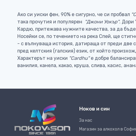
Ако си уиски фен, 90% е сигурно, че си пробвал
"
така прочутия и популярен
"Джони Уокър"
. Дори
Кардю, притежава нужните качества, за да бъде
Носейки се, по течението на река Спей, ще сти
- с вълнуваща история, датираща от преди две ст
пред келтския (галския) език, от който произхож
Характерът на уиски
"Cardhu"
е добре балансиран
ванилия, канела, какао, круша, слива, касис, ана
Ноков и син
За нас
Магазин за алкохол в Софи