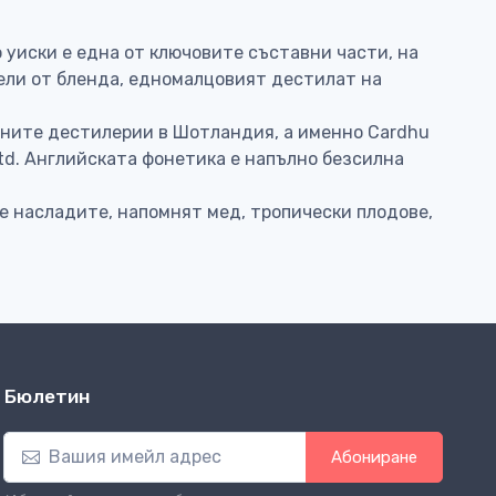
во уиски е една от ключовите съставни части, на
тдели от бленда, едномалцовият дестилат на
жените дестилерии в Шотландия, а именно Cardhu
Ltd. Английската фонетика е напълно безсилна
се насладите, напомнят мед, тропически плодове,
Бюлетин
Абониране