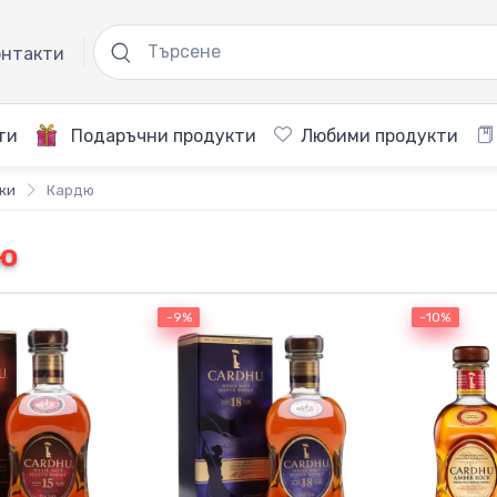
нтакти
ти
Подаръчни продукти
Любими продукти
ки
Кардю
ю
-9%
-9%
-10%
-10%