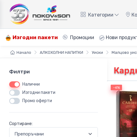
Категории
Ко
Изгодни пакети
Промоции
Нови продук
Начало
АЛКОХОЛНИ НАПИТКИ
Уиски
Малцово уис
Кард
Филтри
Налични
-6%
-6%
Изгодни пакети
Промо оферти
Сортиране: