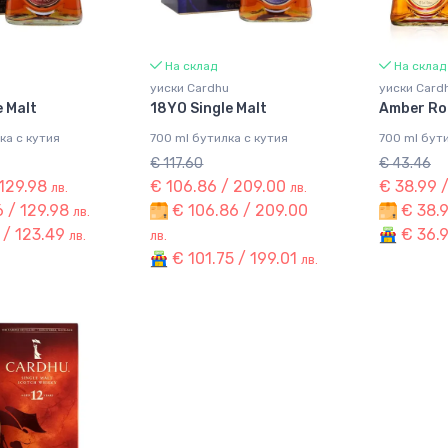
На склад
На склад
u
уиски Cardhu
уиски Card
e Malt
18YO Single Malt
Amber Ro
ка с кутия
700 ml бутилка с кутия
700 ml бути
€ 117.60
€ 43.46
 129.98
€ 106.86 / 209.00
€ 38.99 
лв.
лв.
 / 129.98
€ 106.86 / 209.00
€ 38.9
лв.
 / 123.49
€ 36.9
лв.
лв.
€ 101.75 / 199.01
лв.