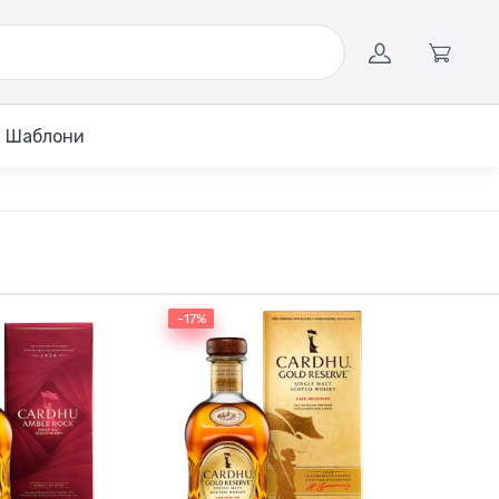
Шаблони
-17%
-17%