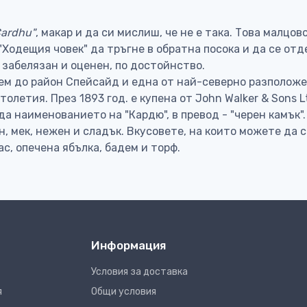
Cardhu"
, макар и да си мислиш, че не е така. Това малцо
 "Ходещия човек" да тръгне в обратна посока и да се о
 забелязан и оценен, по достойнство.
гнем до район Спейсайд и една от най-северно разполо
олетия. През 1893 год. е купена от John Walker & Sons 
да наименованието на "Кардю", в превод - "черен камък".
, мек, нежен и сладък. Вкусовете, на които можете да 
нас, опечена ябълка, бадем и торф.
Информация
Условия за доставка
я
Общи условия