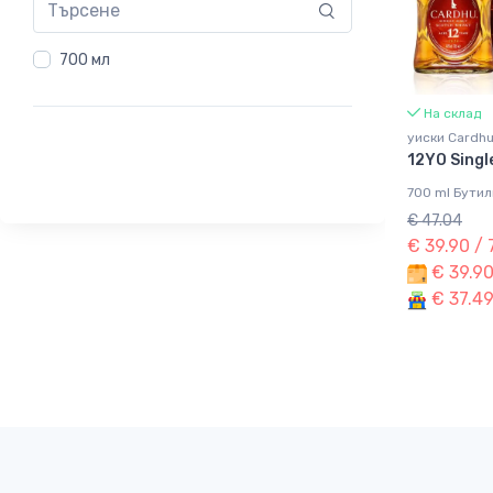
700 мл
На склад
уиски Cardh
12YO Singl
700 ml Бутил
€ 47.04
€ 39.90 /
€ 39.90
€ 37.49