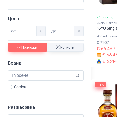
На склад
Цена
уиски Cardh
15YO Singl
€
€
700 ml бутил
€ 71.07
Приложи
Изчисти
€ 66.46 /
€ 66.46
€ 63.14
Бранд
-15%
-15%
Cardhu
Разфасовка