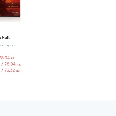
u
e Malt
ка с кутия
 78.04
лв.
 / 78.04
лв.
 / 73.32
лв.