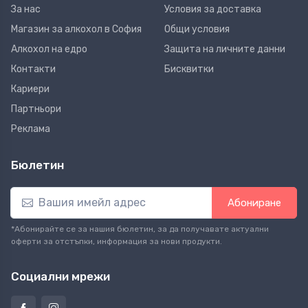
За нас
Условия за доставка
Магазин за алкохол в София
Общи условия
Алкохол на едро
Защита на личните данни
Контакти
Бисквитки
Кариери
Партньори
Реклама
Бюлетин
Абониране
*Абонирайте се за нашия бюлетин, за да получавате актуални
оферти за отстъпки, информация за нови продукти.
Социални мрежи