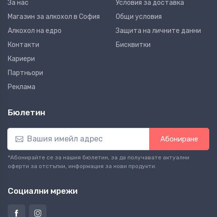
За нас
Условия за доставка
Магазин за алкохол в София
Общи условия
Алкохол на едро
Защита на личните данни
Контакти
Бисквитки
Кариери
Партньори
Реклама
Бюлетин
Абониране
*Абонирайте се за нашия бюлетин, за да получавате актуални
оферти за отстъпки, информация за нови продукти.
Социални мрежи