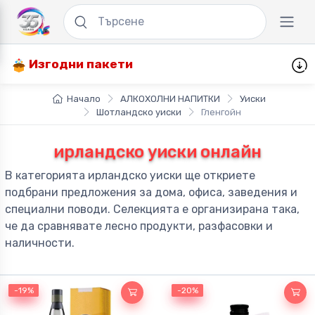
Изгодни пакети
Начало
АЛКОХОЛНИ НАПИТКИ
Уиски
Шотландско уиски
Гленгойн
ирландско уиски онлайн
В категорията ирландско уиски ще откриете
подбрани предложения за дома, офиса, заведения и
специални поводи. Селекцията е организирана така,
че да сравнявате лесно продукти, разфасовки и
наличности.
-19%
-19%
-20%
-20%