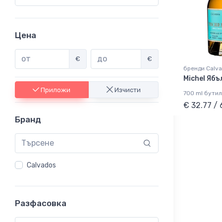
Цена
€
€
бренди Calv
Michel Яб
Приложи
Изчисти
700 ml бутил
€ 32.77 /
Бранд
Calvados
Разфасовка