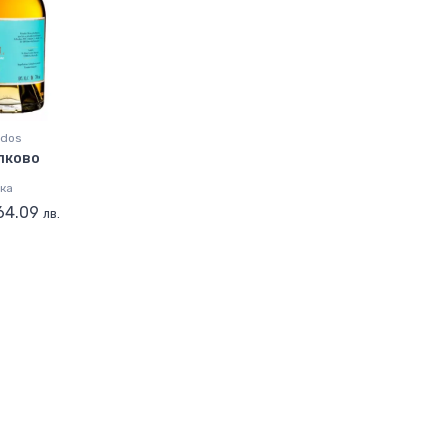
ados
ълково
ка
 64.09
лв.