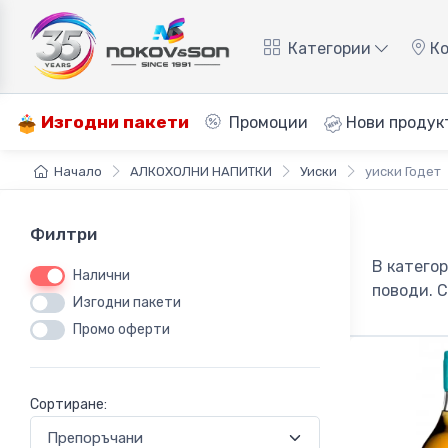
Категории
Ко
Изгодни пакети
Промоции
Нови продук
Начало
АЛКОХОЛНИ НАПИТКИ
Уиски
уиски Годет
Филтри
В катего
Налични
поводи. С
Изгодни пакети
Промо оферти
Сортиране: