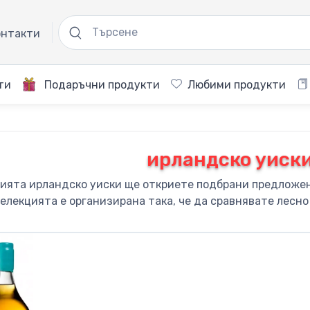
нтакти
ти
Подаръчни продукти
Любими продукти
ирландско уиск
рията ирландско уиски ще откриете подбрани предложен
елекцията е организирана така, че да сравнявате лесно