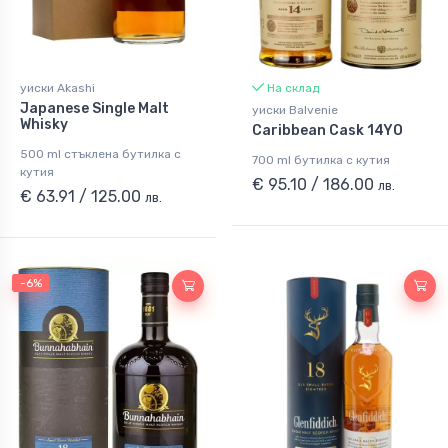
уиски Akashi
На склад
Japanese Single Malt
уиски Balvenie
Whisky
Caribbean Cask 14YO
500 ml стъклена бутилка с
700 ml бутилка с кутия
кутия
€ 95.10 / 186.00
лв.
€ 63.91 / 125.00
лв.
-6%