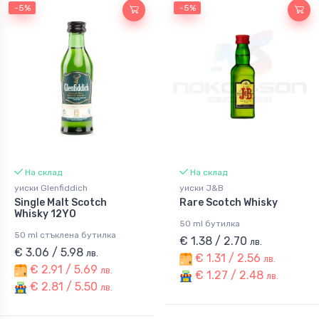
-5%
-5%
На склад
На склад
уиски Glenfiddich
уиски J&B
Single Malt Scotch
Rare Scotch Whisky
Whisky 12YO
50 ml бутилка
50 ml стъклена бутилка
€ 1.38 / 2.70
лв.
€ 3.06 / 5.98
лв.
€ 1.31 / 2.56
лв.
€ 2.91 / 5.69
лв.
€ 1.27 / 2.48
лв.
€ 2.81 / 5.50
лв.