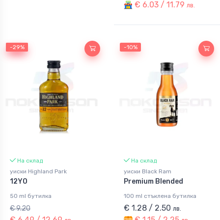
€ 6.03 / 11.79
лв.
-29%
-29%
-10%
На склад
На склад
уиски Highland Park
уиски Black Ram
12YO
Premium Blended
50 ml бутилка
100 ml стъклена бутилка
€ 1.28 / 2.50
€ 9.20
лв.
€ 6.49 / 12.69
€ 1.15 / 2.25