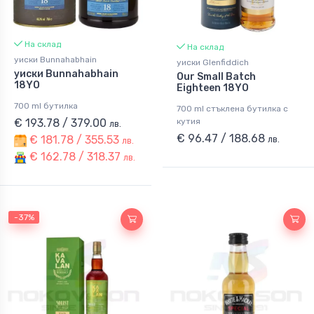
На склад
На склад
уиски Bunnahabhain
уиски Glenfiddich
уиски Bunnahabhain
Our Small Batch
18YO
Eighteen 18YO
700 ml бутилка
700 ml стъклена бутилка с
кутия
€ 193.78 / 379.00
лв.
€ 96.47 / 188.68
€ 181.78 / 355.53
лв.
лв.
€ 162.78 / 318.37
лв.
-37%