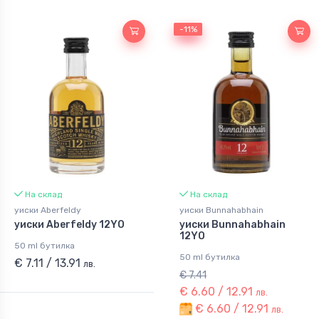
-11%
-11%
На склад
На склад
уиски Aberfeldy
уиски Bunnahabhain
уиски Aberfeldy 12YO
уиски Bunnahabhain
12YO
50 ml бутилка
50 ml бутилка
€ 7.11 / 13.91
лв.
€ 7.41
€ 6.60 / 12.91
лв.
€ 6.60 / 12.91
лв.