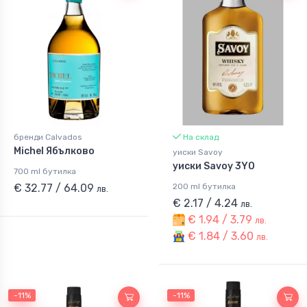
бренди Calvados
На склад
Michel Ябълково
уиски Savoy
уиски Savoy 3YO
700 ml бутилка
€ 32.77 / 64.09
200 ml бутилка
лв.
€ 2.17 / 4.24
лв.
€ 1.94 / 3.79
лв.
€ 1.84 / 3.60
лв.
-11%
-11%