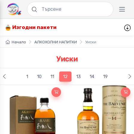
Изгодни пакети
Начало
АЛКОХОЛНИ НАПИТКИ
Уиски
Уиски
(current)
1
10
11
12
13
14
19