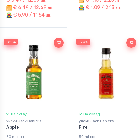
лв.
лв.
€ 6.49 / 12.69
€ 1.09 / 2.13
лв.
лв.
€ 5.90 / 11.54
лв.
-20%
-20%
-20%
-20%
На склад
На склад
уиски Jack Daniel's
уиски Jack Daniel's
Apple
Fire
50 ml пвц
50 ml пвц