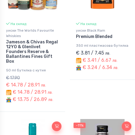
На склад
На склад
уиски The Worlds Favourite
уиски Black Ram
Whiskies
Premium Blended
Jameson & Chivas Regal
350 ml пластмасова бутилка
12YO & Glenlivet
Founders Reserve &
€ 3.81 / 7.45
лв.
Ballantines Fines Gift
€ 3.41 / 6.67
лв.
Box
€ 3.24 / 6.34
лв.
50 ml бутилка с кутия
€ 17.90
€ 14.78 / 28.91
лв.
€ 14.78 / 28.91
лв.
€ 13.75 / 26.89
лв.
-11%