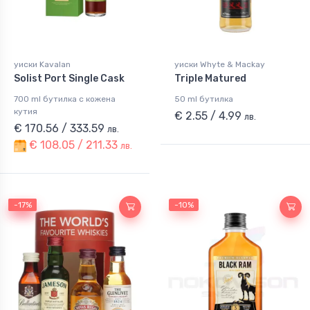
уиски Kavalan
уиски Whyte & Mackay
Solist Port Single Cask
Triple Matured
700 ml бутилка с кожена
50 ml бутилка
кутия
€ 2.55 / 4.99
лв.
€ 170.56 / 333.59
лв.
€ 108.05 / 211.33
лв.
-17%
-17%
-10%