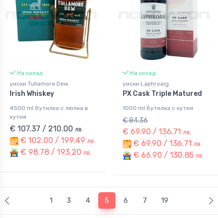
На склад
На склад
уиски Tullamore Dew
уиски Laphroaig
Irish Whiskey
PX Cask Triple Matured
4500 ml бутилка с люлка в
1000 ml бутилка с кутия
кутия
€ 84.36
€ 107.37 / 210.00
лв.
€ 69.90 / 136.71
лв.
€ 102.00 / 199.49
лв.
€ 69.90 / 136.71
лв.
€ 98.78 / 193.20
лв.
€ 66.90 / 130.85
лв.
(current)
1
3
4
5
6
7
19