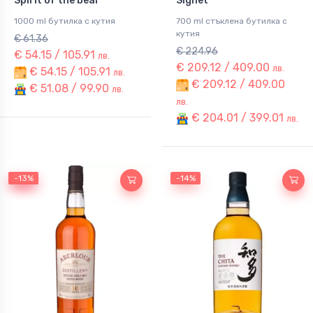
Spirit of the bear
Signet
1000 ml бутилка с кутия
700 ml стъклена бутилка с
кутия
€ 61.36
€ 224.96
€ 54.15 / 105.91
лв.
€ 209.12 / 409.00
лв.
€ 54.15 / 105.91
лв.
€ 209.12 / 409.00
€ 51.08 / 99.90
лв.
лв.
€ 204.01 / 399.01
лв.
-13%
-13%
-14%