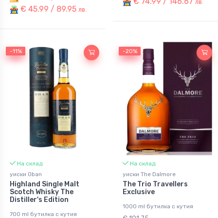
€ 74.99 / 146.67
лв.
€ 45.99 / 89.95
лв.
-11%
-11%
-20%
-20%
На склад
На склад
уиски Oban
уиски The Dalmore
Highland Single Malt
The Trio Travellers
Scotch Whisky The
Exclusive
Distiller's Edition
1000 ml бутилка с кутия
700 ml бутилка с кутия