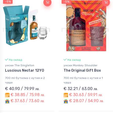
-5%
-5%
На склад
На склад
уиски The Singleton
уиски Monkey Shoulder
Luscious Nectar 12YO
The Original Gift Box
700 ml бутилка с кутия и 2
700 ml бутилка с кутия и 1
чаши
чаша
€ 40.90 / 79.99
€ 32.21 / 63.00
лв.
лв.
€ 38.85 / 75.98
€ 30.63 / 59.91
лв.
лв.
€ 37.63 / 73.60
€ 28.07 / 54.90
лв.
лв.