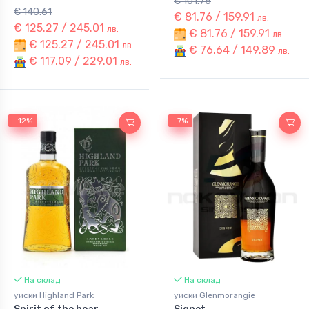
€ 101.75
€ 140.61
€ 81.76 / 159.91
лв.
€ 125.27 / 245.01
лв.
€ 81.76 / 159.91
лв.
€ 125.27 / 245.01
лв.
€ 76.64 / 149.89
лв.
€ 117.09 / 229.01
лв.
-12%
-12%
-7%
-7%
На склад
На склад
уиски Highland Park
уиски Glenmorangie