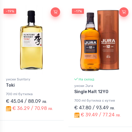
-19%
-17%
уиски Suntory
На склад
Toki
уиски Jura
Single Malt 12YO
700 ml бутилка
€ 45.04 / 88.09
700 ml бутилка с кутия
лв.
€ 47.80 / 93.49
€ 36.29 / 70.98
лв.
лв.
€ 39.49 / 77.24
лв.