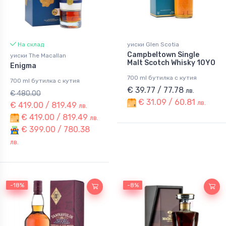
На склад
уиски Glen Scotia
Campbeltown Single
уиски The Macallan
Malt Scotch Whisky 10YO
Enigma
700 ml бутилка с кутия
700 ml бутилка с кутия
€ 39.77 / 77.78
лв.
€ 480.00
€ 31.09 / 60.81
лв.
€ 419.00 / 819.49
лв.
€ 419.00 / 819.49
лв.
€ 399.00 / 780.38
лв.
-18%
-18%
-8%
-8%