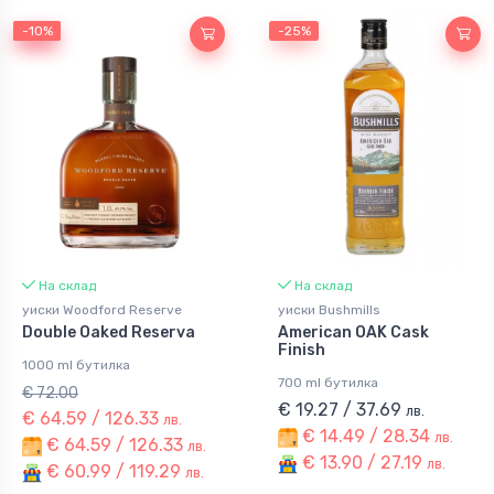
-10%
-10%
-25%
На склад
На склад
уиски Woodford Reserve
уиски Bushmills
Double Oaked Reserva
American OAK Cask
Finish
1000 ml бутилка
700 ml бутилка
€ 72.00
€ 19.27 / 37.69
лв.
€ 64.59 / 126.33
лв.
€ 14.49 / 28.34
лв.
€ 64.59 / 126.33
лв.
€ 13.90 / 27.19
лв.
€ 60.99 / 119.29
лв.