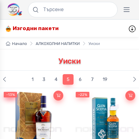
Изгодни пакети
Начало
АЛКОХОЛНИ НАПИТКИ
Уиски
Уиски
(current)
1
3
4
5
6
7
19
-13%
-13%
-22%