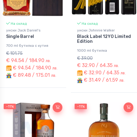
На склад
На склад
уиски Jack Daniel's
уиски Johnnie Walker
Single Barrel
Black Label 12YO Limited
Edition
700 ml бутилка с кутия
1000 ml бутилка
€ 101.75
€ 39.00
€ 94.54 / 184.90
лв.
€ 32.90 / 64.35
лв.
€ 94.54 / 184.90
лв.
€ 32.90 / 64.35
лв.
€ 89.48 / 175.01
лв.
€ 31.49 / 61.59
лв.
-11%
-11%
-11%