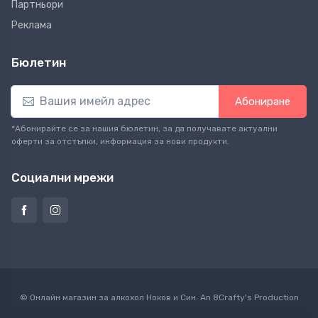
Партньори
Реклама
Бюлетин
Абониране
*Абонирайте се за нашия бюлетин, за да получавате актуални
оферти за отстъпки, информация за нови продукти.
Социални мрежи
© Онлайн магазин за алкохол Ноков и Син. An
8Crafty
's Production