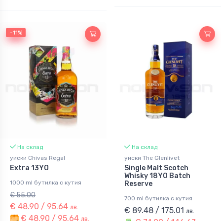
-11%
-11%
На склад
На склад
уиски Chivas Regal
уиски The Glenlivet
Extra 13YO
Single Malt Scotch
Whisky 18YO Batch
1000 ml бутилка с кутия
Reserve
€ 55.00
700 ml бутилка с кутия
€ 48.90 / 95.64
лв.
€ 89.48 / 175.01
лв.
€ 48.90 / 95.64
лв.