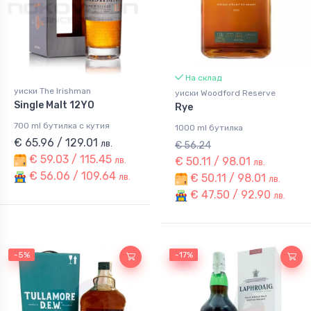
На склад
уиски The Irishman
уиски Woodford Reserve
Single Malt 12YO
Rye
700 ml бутилка с кутия
1000 ml бутилка
€ 65.96 / 129.01
лв.
€ 56.24
€ 59.03 / 115.45
€ 50.11 / 98.01
лв.
лв.
€ 56.06 / 109.64
€ 50.11 / 98.01
лв.
лв.
€ 47.50 / 92.90
лв.
-5%
-17%
-17%