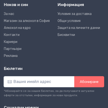
Ноков и син
Информация
За нас
Условия за доставка
Магазин за алкохол в София
Общи условия
Алкохол на едро
Защита на личните данни
Контакти
Бисквитки
Кариери
Партньори
Реклама
Бюлетин
Абониране
*Абонирайте се за нашия бюлетин, за да получавате актуални
оферти за отстъпки, информация за нови продукти.
Социални мрежи