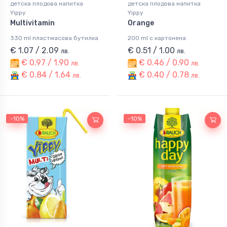
детска плодова напитка
детска плодова напитка
Yippy
Yippy
Multivitamin
Orange
330 ml пластмасова бутилка
200 ml с картонена
€ 1.07 / 2.09
€ 0.51 / 1.00
лв.
лв.
€ 0.97 / 1.90
€ 0.46 / 0.90
лв.
лв.
€ 0.84 / 1.64
€ 0.40 / 0.78
лв.
лв.
-10%
-10%