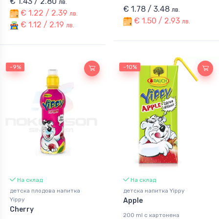
€ 1.43 / 2.80
лв.
€ 1.78 / 3.48
лв.
€ 1.22 / 2.39
лв.
€ 1.50 / 2.93
лв.
€ 1.12 / 2.19
лв.
-9%
-10%
На склад
На склад
детска плодова напитка
детска напитка Yippy
Yippy
Apple
Cherry
200 ml с картонена