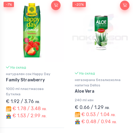
-7%
-20%
На склад
На склад
натурален сок Happy Day
Family Strawberry
негазирана безалкохолна
напитка Dellos
1000 ml пластмасова
Aloe Vera
бутилка
240 ml кен
€ 1.92 / 3.76
лв.
€ 0.66 / 1.29
лв.
€ 1.78 / 3.48
лв.
€ 0.53 / 1.04
лв.
€ 1.53 / 2.99
лв.
€ 0.48 / 0.94
лв.