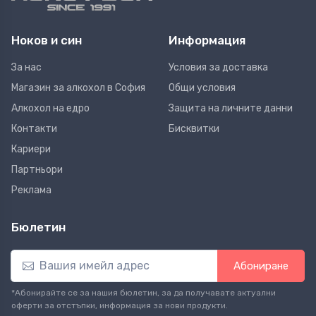
Ноков и син
Информация
За нас
Условия за доставка
Магазин за алкохол в София
Общи условия
Алкохол на едро
Защита на личните данни
Контакти
Бисквитки
Кариери
Партньори
Реклама
Бюлетин
Абониране
*Абонирайте се за нашия бюлетин, за да получавате актуални
оферти за отстъпки, информация за нови продукти.