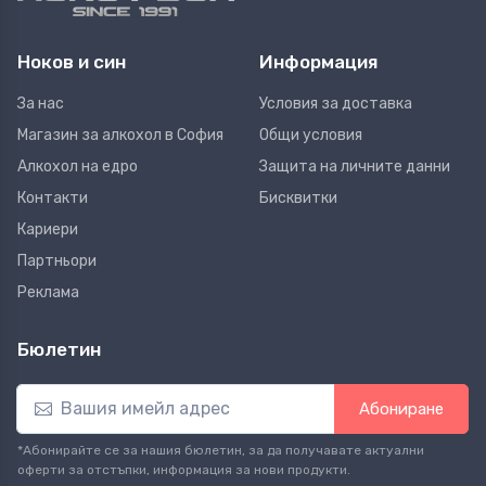
Ноков и син
Информация
За нас
Условия за доставка
Магазин за алкохол в София
Общи условия
Алкохол на едро
Защита на личните данни
Контакти
Бисквитки
Кариери
Партньори
Реклама
Бюлетин
Абониране
*Абонирайте се за нашия бюлетин, за да получавате актуални
оферти за отстъпки, информация за нови продукти.