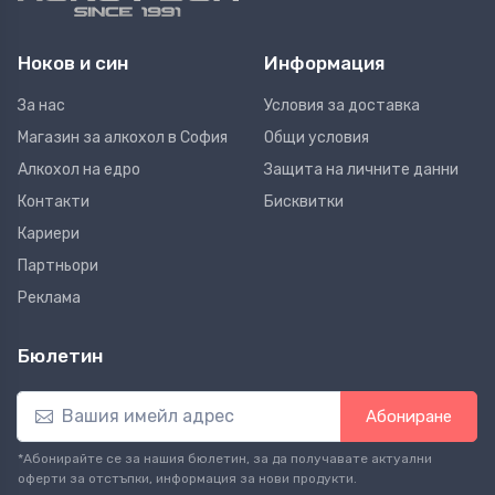
Ноков и син
Информация
За нас
Условия за доставка
Магазин за алкохол в София
Общи условия
Алкохол на едро
Защита на личните данни
Контакти
Бисквитки
Кариери
Партньори
Реклама
Бюлетин
Абониране
*Абонирайте се за нашия бюлетин, за да получавате актуални
оферти за отстъпки, информация за нови продукти.