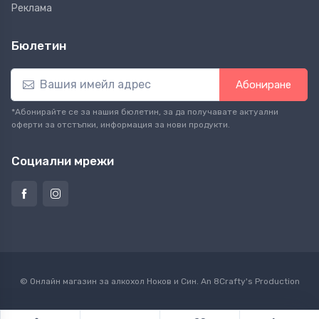
Реклама
Бюлетин
Абониране
*Абонирайте се за нашия бюлетин, за да получавате актуални
оферти за отстъпки, информация за нови продукти.
Социални мрежи
© Онлайн магазин за алкохол Ноков и Син. An
8Crafty
's Production