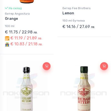
На склад
битер Fee Brothers
Lemon
битер Angostura
Orange
150 ml бутилка
100 ml
€ 14.16 / 27.69
лв.
€ 11.75 / 22.98
лв.
€ 11.19 / 21.89
лв.
€ 10.83 / 21.18
лв.