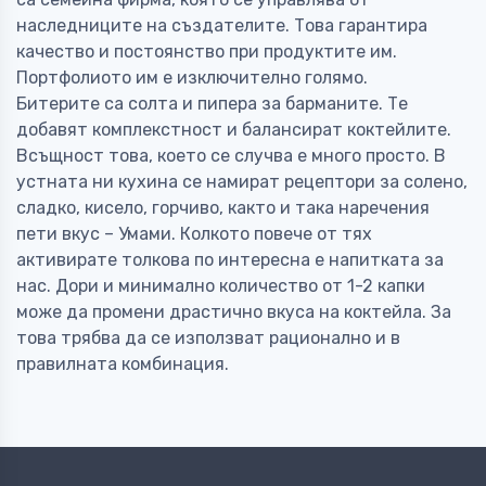
наследниците на създателите. Това гарантира
качество и постоянство при продуктите им.
Портфолиото им е изключително голямо.
Битерите са солта и пипера за барманите. Те
добавят комплекстност и балансират коктейлите.
Всъщност това, което се случва е много просто. В
устната ни кухина се намират рецептори за солено,
сладко, кисело, горчиво, както и така наречения
пети вкус – Умами. Колкото повече от тях
активирате толкова по интересна е напитката за
нас. Дори и минимално количество от 1-2 капки
може да промени драстично вкуса на коктейла. За
това трябва да се използват рационално и в
правилната комбинация.