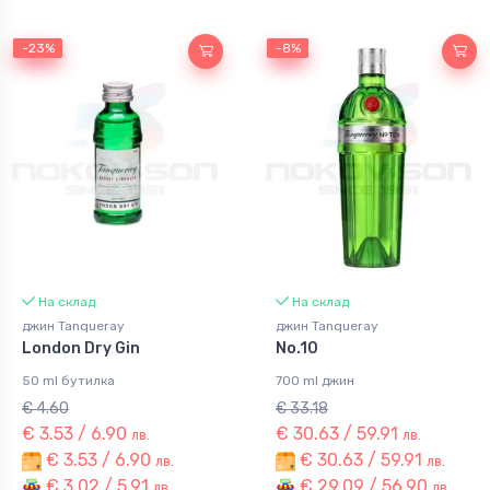
-23%
-23%
-8%
-8%
На склад
На склад
джин Tanqueray
джин Tanqueray
London Dry Gin
No.10
50 ml бутилка
700 ml джин
€ 4.60
€ 33.18
€ 3.53 / 6.90
€ 30.63 / 59.91
лв.
лв.
€ 3.53 / 6.90
€ 30.63 / 59.91
лв.
лв.
€ 3.02 / 5.91
€ 29.09 / 56.90
лв.
лв.