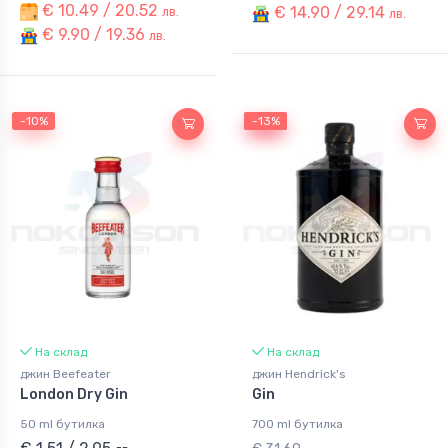
€ 10.49 / 20.52
€ 14.90 / 29.14
лв.
лв.
€ 9.90 / 19.36
лв.
-10%
-13%
-13%
На склад
На склад
джин Beefeater
джин Hendrick's
London Dry Gin
Gin
50 ml бутилка
700 ml бутилка