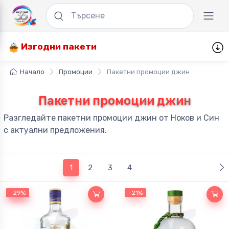
Изгодни пакети
Начало
Промоции
Пакетни промоции джин
Пакетни промоции джин
Разгледайте пакетни промоции джин от Ноков и Син
с актуални предложения.
(current)
1
2
3
4
-29%
-29%
-21%