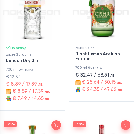
На склад
джин Opihr
Black Lemon Arabian
джин Gordon's
Edition
London Dry Gin
700 ml бутилка
700 ml бутилка
€ 32.47 / 63.51
лв.
€ 12.52
€ 25.64 / 50.15
лв.
€ 8.89 / 17.39
лв.
€ 24.35 / 47.62
лв.
€ 8.89 / 17.39
лв.
€ 7.49 / 14.65
лв.
-26%
-10%