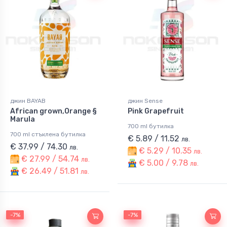
джин BAYAB
джин Sense
African grown,Orange §
Pink Grapefruit
Marula
700 ml бутилка
700 ml стъклена бутилка
€ 5.89 / 11.52
лв.
€ 37.99 / 74.30
лв.
€ 5.29 / 10.35
лв.
€ 27.99 / 54.74
лв.
€ 5.00 / 9.78
лв.
€ 26.49 / 51.81
лв.
-7%
-7%
-7%
-7%