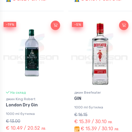
-19%
-19%
-5%
-5%
На склад
джин Beefeater
GIN
джин King Robert
London Dry Gin
1000 ml бутилка
1000 ml бутилка
€ 16.15
€ 13.00
€ 15.39 / 30.10
лв.
€ 10.49 / 20.52
€ 15.39 / 30.10
лв.
лв.