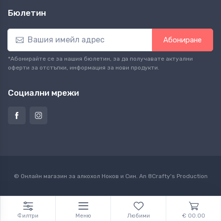
Бюлетин
Абониране
*Абонирайте се за нашия бюлетин, за да получавате актуални
оферти за отстъпки, информация за нови продукти.
Социални мрежи
© Онлайн магазин за алкохол Ноков и Син. An
8Crafty
's Production
Филтри
Меню
Любими
€ 00.00