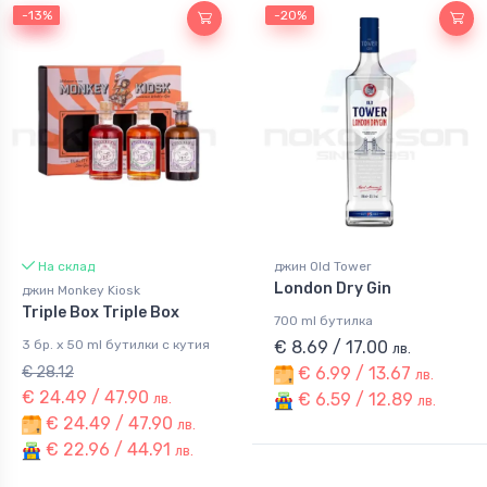
-13%
-13%
-20%
На склад
джин Old Tower
London Dry Gin
джин Monkey Kiosk
Triple Box Triple Box
700 ml бутилка
3 бр. x 50 ml бутилки с кутия
€ 8.69 / 17.00
лв.
€ 28.12
€ 6.99 / 13.67
лв.
€ 24.49 / 47.90
€ 6.59 / 12.89
лв.
лв.
€ 24.49 / 47.90
лв.
€ 22.96 / 44.91
лв.