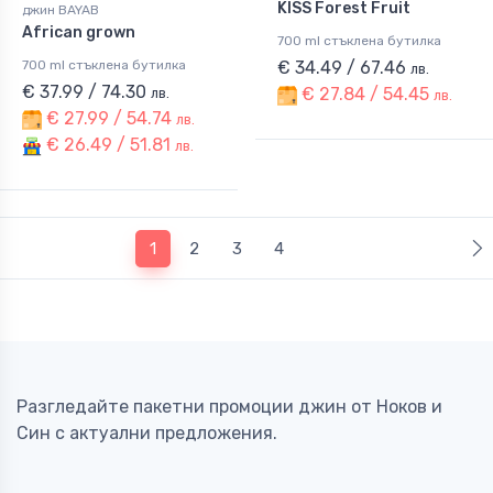
KISS Forest Fruit
джин BAYAB
African grown
700 ml стъклена бутилка
700 ml стъклена бутилка
€ 34.49 / 67.46
лв.
€ 37.99 / 74.30
€ 27.84 / 54.45
лв.
лв.
€ 27.99 / 54.74
лв.
€ 26.49 / 51.81
лв.
(current)
1
2
3
4
Разгледайте пакетни промоции джин от Ноков и
Син с актуални предложения.