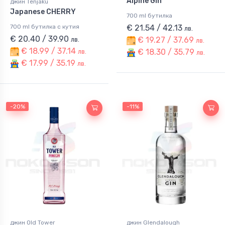
Alpine Gin
джин Tenjaku
Japanese CHERRY
700 ml бутилка
700 ml бутилка с кутия
€ 21.54 / 42.13
лв.
€ 20.40 / 39.90
€ 19.27 / 37.69
лв.
лв.
€ 18.99 / 37.14
€ 18.30 / 35.79
лв.
лв.
€ 17.99 / 35.19
лв.
-20%
-11%
джин Old Tower
джин Glendalough