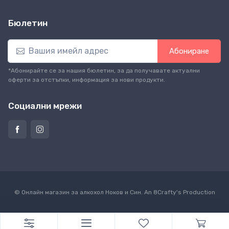
Бюлетин
Абониране
*Абонирайте се за нашия бюлетин, за да получавате актуални
оферти за отстъпки, информация за нови продукти.
Социални мрежи
© Онлайн магазин за алкохол Ноков и Син. An
8Crafty
's Production