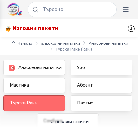
Изгодни пакети
Начало
алкохолни напитки
Анасонови напитки
Турска Ракъ (Raki)
Анасонови напитки
Узо
Мастика
Абсент
Турска Ракъ
Пастис
Самбука
покажи всички