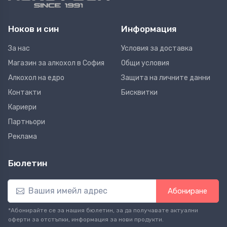
Ноков и син
Информация
За нас
Условия за доставка
Магазин за алкохол в София
Общи условия
Алкохол на едро
Защита на личните данни
Контакти
Бисквитки
Кариери
Партньори
Реклама
Бюлетин
Абониране
*Абонирайте се за нашия бюлетин, за да получавате актуални
оферти за отстъпки, информация за нови продукти.