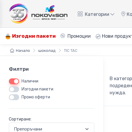
Категории
Ко
Изгодни пакети
Промоции
Нови продук
Начало
шоколад
TIC TAC
Филтри
В катего
Налични
подреден
Изгодни пакети
нужда.
Промо оферти
Сортиране: