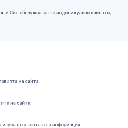
ков и Син обслужва както индивидуални клиенти,
ловията на сайта.
ите на сайта.
бликуваната контактна информация.