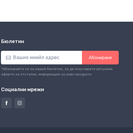
Бюлетин
Абониране
*Абонирайте се за нашия бюлетин, за да получавате актуални
оферти за отстъпки, информация за нови продукти.
Социални мрежи