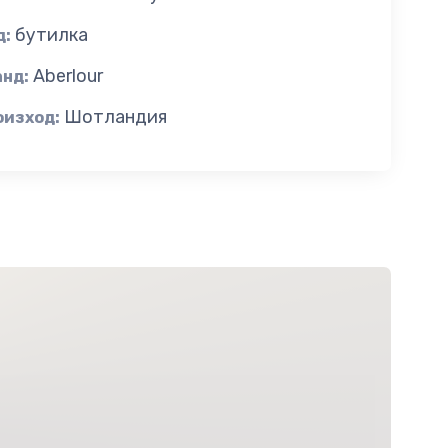
бутилка
д:
Aberlour
анд:
Шотландия
оизход: