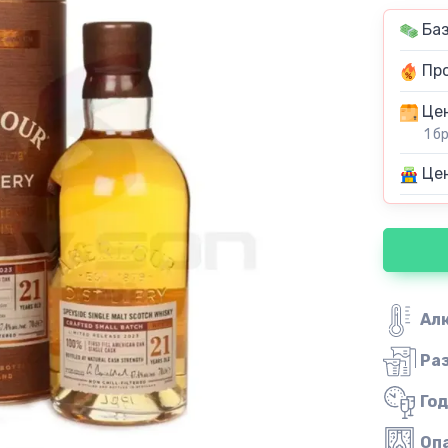
Баз
Про
Цен
1 б
Цен
Ал
Ра
Го
Оп