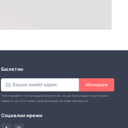
Бюлетин
Абониране
*Абонирайте се за нашия бюлетин, за да получавате актуални
оферти за отстъпки, информация за нови продукти.
Социални мрежи