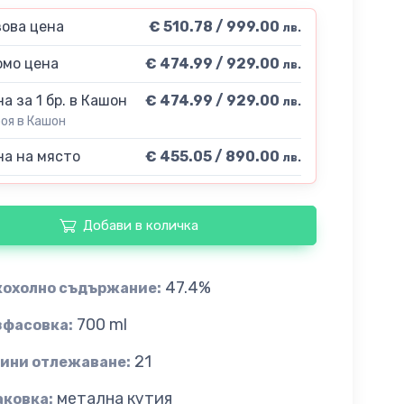
ова цена
€ 510.78 / 999.00
лв.
мо цена
€ 474.99 / 929.00
лв.
а за 1 бр. в Кашон
€ 474.99 / 929.00
лв.
роя в Кашон
а на място
€ 455.05 / 890.00
лв.
Добави в количка
47.4%
кохолно съдържание:
700 ml
зфасовка:
21
дини отлежаване:
метална кутия
аковка: