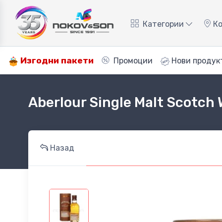
Категории
Ко
Изгодни пакети
Промоции
Нови продук
Aberlour Single Malt Scotch 
Назад