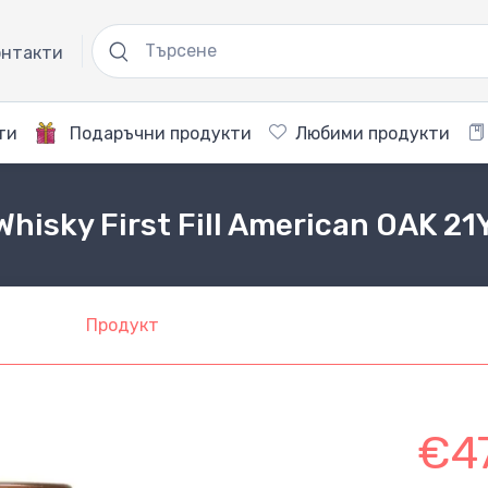
нтакти
ти
Подаръчни продукти
Любими продукти
Whisky First Fill American OAK 2
Продукт
€4