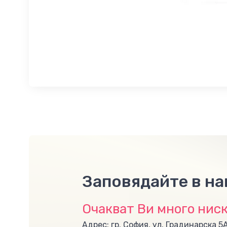
Заповядайте в н
Очакват Ви много ниск
Адрес: гр. София, ул. Градинарска 5