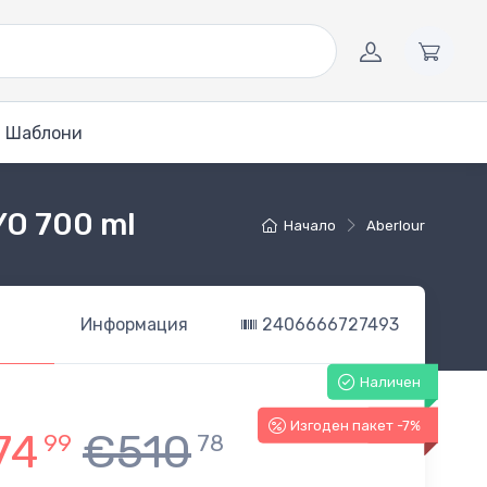
Шаблони
1YO 700 ml
Начало
Aberlour
Информация
2406666727493
Наличен
Изгоден пакет -7%
-7%
74
€510
99
78