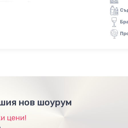
Съ
Бр
Пр
ашия нов шоурум
и цени!
А