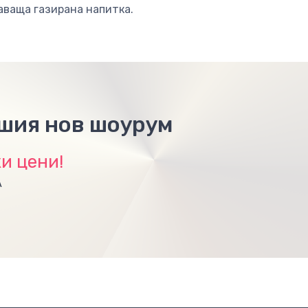
аваща газирана напитка.
ашия нов шоурум
и цени!
А