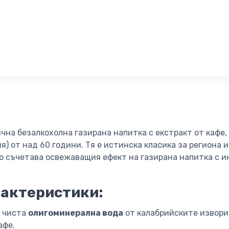
на безалкохолна газирана напитка с екстракт от кафе,
) от над 60 години. Тя е истинска класика за региона и
то съчетава освежаващия ефект на газирана напитка с 
рактеристики:
с чиста
олигоминерална вода
от калабрийските извори
афе.