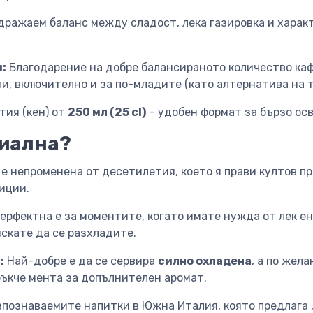
дражаем баланс между сладост, лека газировка и харак
:
Благодарение на добре балансираното количество каф
и, включително и за по-младите (като алтернатива на 
тия (кен) от
250 мл (25 cl)
– удобен формат за бързо ос
циална?
е непроменена от десетилетия, което я прави култов п
иции.
ерфектна е за моментите, когато имате нужда от лек ен
скате да се разхладите.
:
Най-добре е да се сервира
силно охладена
, а по жел
ръкче мента за допълнителен аромат.
азпознаваемите напитки в Южна Италия, която предлага