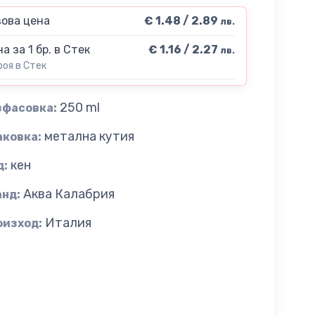
ова цена
€ 1.48 / 2.89
лв.
а за 1 бр. в Стек
€ 1.16 / 2.27
лв.
роя в Стек
250 ml
зфасовка:
метална кутия
аковка:
кен
д:
Аква Калабрия
анд:
Италия
оизход: