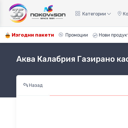
Категории
Ко
Изгодни пакети
Промоции
Нови продук
Аква Калабрия Газирано ка
Назад