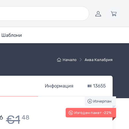
Шаблони
Начало
Аква Калабрия
Информация
13655
Изчерпан
Изгоден пакет -22%
€1
6
48