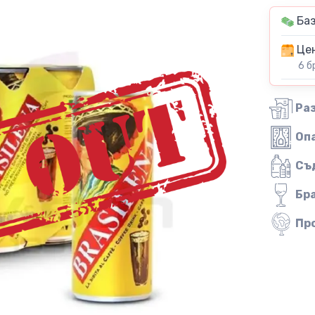
Баз
Цен
6 б
Ра
Оп
Съ
Бр
Пр