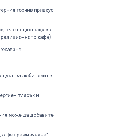
терния горчив привкус
е, тя е подходяща за
традиционното кафе).
вежаване.
родукт за любителите
ергиен тласък и
ание може да добавите
 „кафе преживяване“