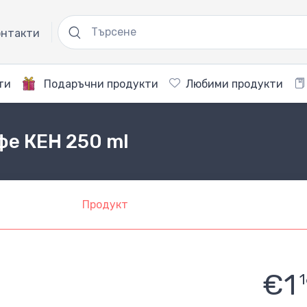
нтакти
ти
Подаръчни продукти
Любими продукти
фе КЕН 250 ml
Продукт
€1
1