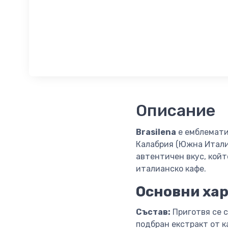
Описание
Brasilena
е емблематич
Калабрия (Южна Италия
автентичен вкус, кой
италианско кафе.
Основни ха
Състав:
Приготвя се 
подбран екстракт от к