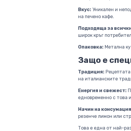
Вкус:
Уникален и непо
на печено кафе.
Подходяща за всички
широк кръг потребител
Опаковка:
Метална ку
Защо е спе
Традиция:
Рецептата 
на италианските трад
Енергия и свежест:
П
едновременно с това и
Начин на консумация
резенче лимон или ст
Това е една от най-р