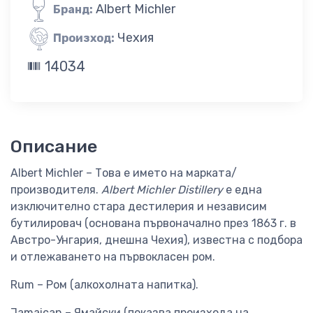
Albert Michler
Бранд:
Чехия
Произход:
14034
Описание
Albert Michler – Това е името на марката/
производителя.
Albert Michler Distillery
е една
изключително стара дестилерия и независим
бутилировач (основана първоначално през 1863 г. в
Австро-Унгария, днешна Чехия), известна с подбора
и отлежаването на първокласен ром.
Rum – Ром (алкохолната напитка).
Jamaican – Ямайски (показва произхода на