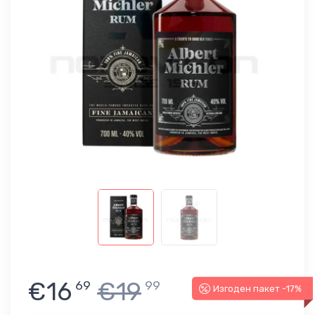
€16
€19
69
99
Изгоден пакет -17%