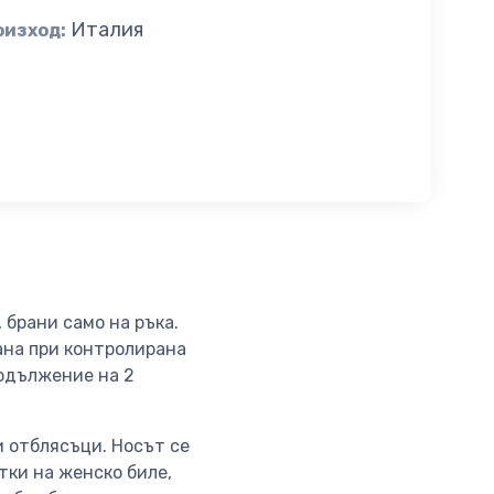
Италия
оизход:
 брани само на ръка.
ана при контролирана
одължение на 2
и отблясъци. Носът се
тки на женско биле,