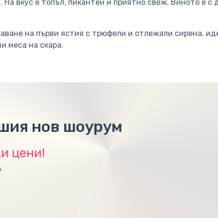
. На вкус е топъл, пикантен и приятно свеж. Виното е с
ване на първи ястия с трюфели и отлежали сирена, иде
и меса на скара.
ашия нов шоурум
и цени!
А