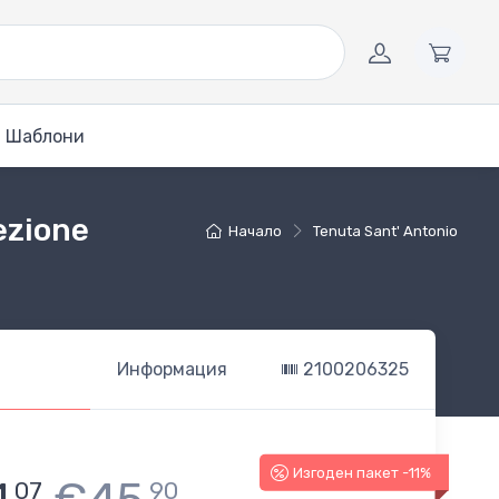
Шаблони
ezione
Начало
Tenuta Sant' Antonio
Информация
2100206325
Изгоден пакет -11%
07
90