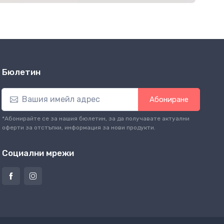
Бюлетин
Абониране
*Абонирайте се за нашия бюлетин, за да получавате актуални
оферти за отстъпки, информация за нови продукти.
Социални мрежи