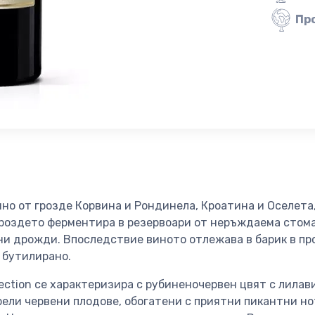
Пр
о от грозде Корвина и Рондинела, Кроатина и Оселета,
гроздето ферментира в резервоари от неръждаема стом
ни дрожди. Впоследствие виното отлежава в барик в пр
 бутилирано.
lection се характеризира с рубиненочервен цвят с лилав
рели червени плодове, обогатени с приятни пикантни но