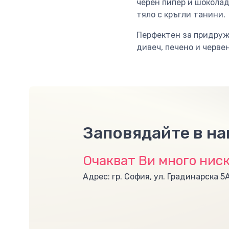
черен пипер и шоколад
тяло с кръгли танини.
Перфектен за придружа
дивеч, печено и червен
Заповядайте в н
Очакват Ви много ниск
Адрес: гр. София, ул. Градинарска 5