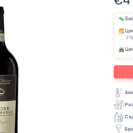
€4
Баз
Цен
2 б
Цен
Ал
Ра
Съ
Бр