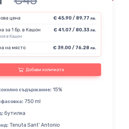
1
€45
ова цена
€ 45.90 / 89.77
лв.
а за 1 бр. в Кашон
€ 41.07 / 80.33
лв.
роя в Кашон
а на място
€ 39.00 / 76.28
лв.
Добави количката
15%
кохолно съдържание:
750 ml
зфасовка:
бутилка
д:
Tenuta Sant' Antonio
анд: