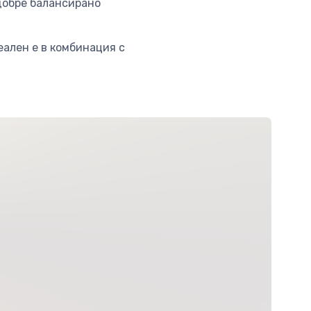
 добре балансирано
ален е в комбинация с