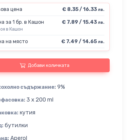
ова цена
€ 8.35 / 16.33
лв.
а за 1 бр. в Кашон
€ 7.89 / 15.43
лв.
роя в Кашон
а на място
€ 7.49 / 14.65
лв.
Добави количката
9%
кохолно съдържание:
3 x 200 ml
зфасовка:
кутия
аковка:
бутилки
д:
Aperol
анд: