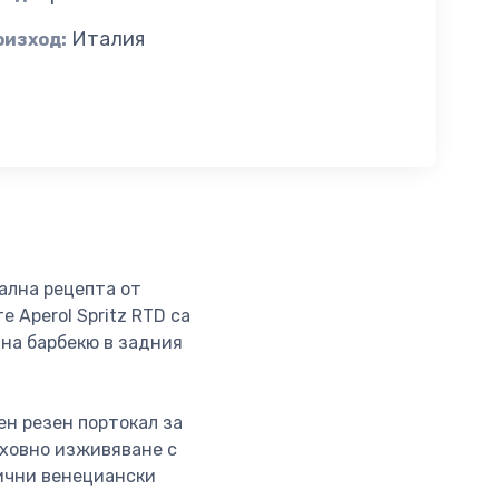
Италия
оизход:
ална рецепта от
 Aperol Spritz RTD са
 на барбекю в задния
ен резен портокал за
рховно изживяване с
пични венециански