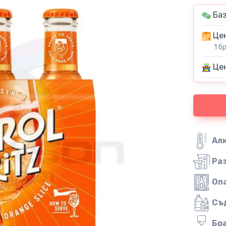
Баз
Цен
1 б
Цен
Ал
Ра
Оп
Съ
Бр