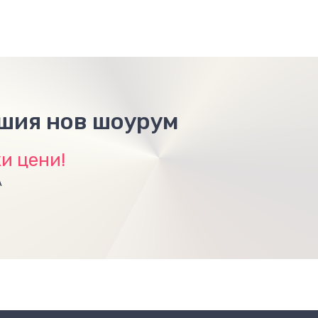
ашия нов шоурум
и цени!
А