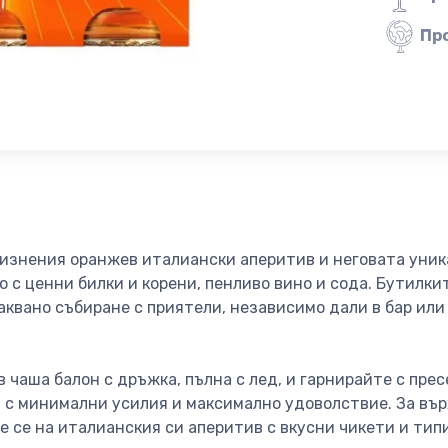
Пр
жизнения оранжев италиански аперитив и неговата уник
 с ценни билки и корени, пенливо вино и сода. Бутилките
аквано събиране с приятели, независимо дали в бар или
в чаша балон с дръжка, пълна с лед, и гарнирайте с прес
 с минимални усилия и максимално удоволствие. За въ
ете се на италианския си аперитив с вкусни чикети и ти