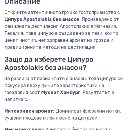
Описание
Открийте автентичното гръцко гостоприемство с
Ципуро Apostolakis без анасон
. Произведено от
фамилната дестилерия Апостолакис в Магнезия,
Тесалия, това ципуро е създадено за тези, които
ценят чистия, неподправен аромат на грозде и
традиционните методи на дестилация.
Защо да изберете Ципуро
Apostolakis без анасон?
За разлика от вариантите с анасон, това ципуро се
фокусира върху фините характеристики на
гроздовия сорт
Мускат Хамбург
. Резултатът е
напитка с:
Интензивен аромат:
Доминират флорални нотки,
сушени плодове и лек нюанс на цитруси.
Мек и чист вкус:
Кристално бистра течност с