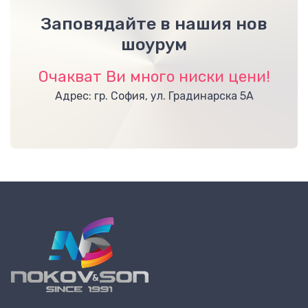
Заповядайте в нашия нов
шоурум
Очакват Ви много ниски цени!
Адрес: гр. София, ул. Градинарска 5А