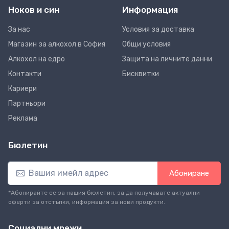
Ноков и син
Информация
За нас
Условия за доставка
Магазин за алкохол в София
Общи условия
Алкохол на едро
Защита на личните данни
Контакти
Бисквитки
Кариери
Партньори
Реклама
Бюлетин
Абониране
*Абонирайте се за нашия бюлетин, за да получавате актуални
оферти за отстъпки, информация за нови продукти.
Социални мрежи