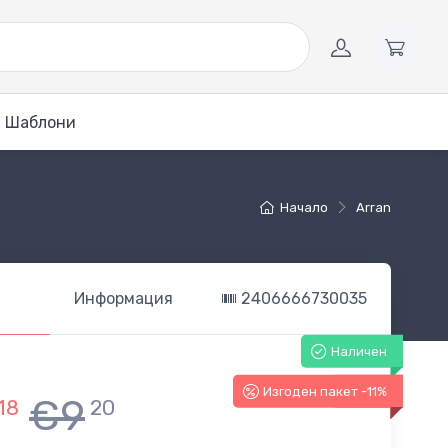
Шаблони
Начало
Arran
Информация
2406666730035
Наличен
Изгоден пакет -11%
-11%
€9
18
20