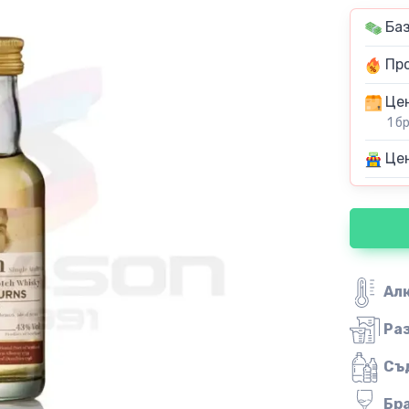
Баз
Про
Цен
1 б
Цен
Ал
Ра
Съ
Бр