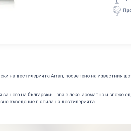
Пр
иски на дестилерията Arran, посветено на известния ш
 за него на български: Това е леко, ароматно и свежо е
есно въведение в стила на дестилерията.