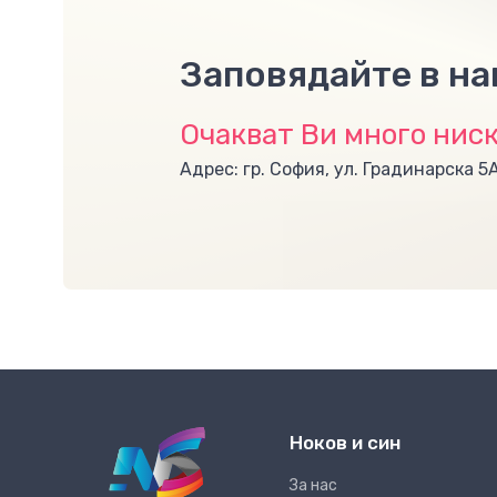
Заповядайте в н
Очакват Ви много ниск
Адрес: гр. София, ул. Градинарска 5
Ноков и син
За нас