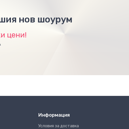
ашия нов шоурум
и цени!
А
Информация
Условия за доставка