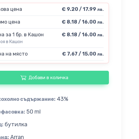
ова цена
€ 9.20 / 17.99
лв.
мо цена
€ 8.18 / 16.00
лв.
а за 1 бр. в Кашон
€ 8.18 / 16.00
лв.
роя в Кашон
а на място
€ 7.67 / 15.00
лв.
Добави в количка
43%
кохолно съдържание:
50 ml
зфасовка:
бутилка
д:
Arran
анд: