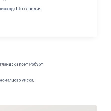
Шотландия
оизход:
отландски поет Робърт
дномалцово уиски,