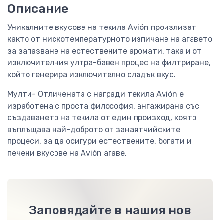
Описание
Уникалните вкусове на текила Avión произлизат
както от нискотемпературното изпичане на агавето
за запазване на естествените аромати, така и от
изключителния ултра-бавен процес на филтриране,
който генерира изключително сладък вкус.
Мулти- Отличената с награди текила Avión е
изработена с проста философия, ангажирана със
създаването на текила от един произход, която
въплъщава най-доброто от занаятчийските
процеси, за да осигури естествените, богати и
печени вкусове на Avión агаве.
Заповядайте в нашия нов