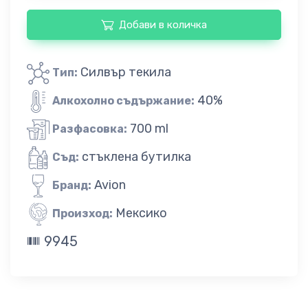
Добави в количка
Силвър текила
Тип:
40%
Алкохолно съдържание:
700 ml
Разфасовка:
стъклена бутилка
Съд:
Avion
Бранд:
Мексико
Произход:
9945