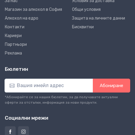
За нас
Условия за доставка
Магазин за алкохол в София
Общи условия
Алкохол на едро
Защита на личните данни
Контакти
Бисквитки
Кариери
Партньори
Реклама
Бюлетин
Абониране
*Абонирайте се за нашия бюлетин, за да получавате актуални
оферти за отстъпки, информация за нови продукти.
Социални мрежи