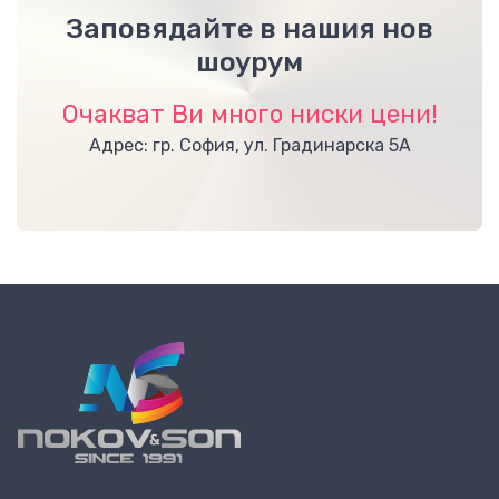
Заповядайте в нашия нов
шоурум
Очакват Ви много ниски цени!
Адрес: гр. София, ул. Градинарска 5А