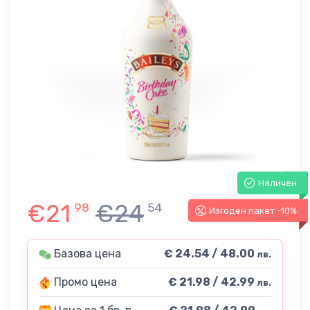
Наличен
€21
€24
98
54
Изгоден пакет -10%
-10%
Базова цена
€ 24.54 / 48.00
лв.
Промо цена
€ 21.98 / 42.99
лв.