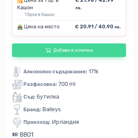
Цена за 1 бр. в
€ 21.98 / 42.99
Кашон
лв.
1 броя в Кашон
Цена на място
€ 20.91 / 40.90
лв.
Добави в количка
17%
Алкохолно съдържание:
700 ml
Разфасовка:
бутилка
Съд:
Baileys
Бранд:
Ирландия
Произход:
8801