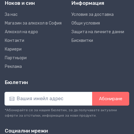
Ноков и син
Информация
За нас
Условия за доставка
Магазин за алкохол в София
Общи условия
Алкохол на едро
Защита на личните данни
Контакти
Бисквитки
Кариери
Партньори
Реклама
Бюлетин
Абониране
*Абонирайте се за нашия бюлетин, за да получавате актуални
оферти за отстъпки, информация за нови продукти.
Социални мрежи