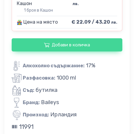
Кашон
лв.
1 броя в Кашон
Цена на място
€ 22.09 / 43.20
лв.
Добави в количка
17%
Алкохолно съдържание:
1000 ml
Разфасовка:
бутилка
Съд:
Baileys
Бранд:
Ирландия
Произход:
11991