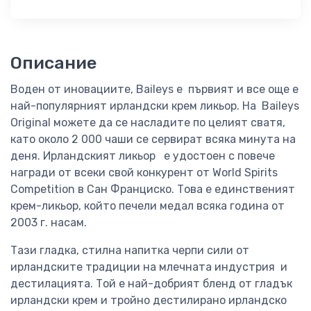
Описание
Воден от иновациите, Baileys е първият и все още е
най-популярният ирландски крем ликьор. На Baileys
Original можете да се насладите по целият сватя,
като около 2 000 чаши се сервират всяка минута на
деня. Ирландският ликьор е удостоен с повече
награди от всеки свой конкурент от World Spirits
Competition в Сан Франциско. Това е единственият
крем-ликьор, който печели медал всяка година от
2003 г. насам.
Тази гладка, стилна напитка черпи сили от
ирландските традиции на млечната индустрия и
дестилацията. Той е най-добрият бленд от гладък
ирландски крем и тройно дестилирано ирландско