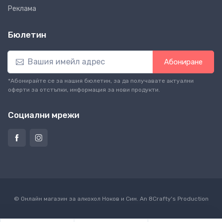
Реклама
Бюлетин
Абониране
*Абонирайте се за нашия бюлетин, за да получавате актуални
оферти за отстъпки, информация за нови продукти.
Социални мрежи
© Онлайн магазин за алкохол Ноков и Син. An
8Crafty
's Production