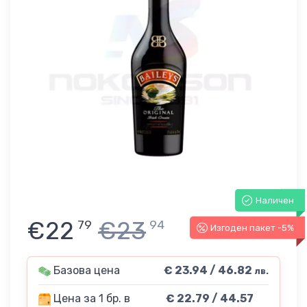
Наличен
€22
€23
79
94
Изгоден пакет -5%
Базова цена
€ 23.94 / 46.82
лв.
Цена за 1 бр. в
€ 22.79 / 44.57