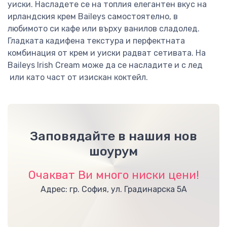
уиски. Насладете се на топлия елегантен вкус на
ирландския крем Baileys самостоятелно, в
любимото си кафе или върху ванилов сладолед.
Гладката кадифена текстура и перфектната
комбинация от крем и уиски радват сетивата. На
Baileys Irish Cream може да се насладите и с лед
или като част от изискан коктейл.
Заповядайте в нашия нов
шоурум
Очакват Ви много ниски цени!
Адрес: гр. София, ул. Градинарска 5А