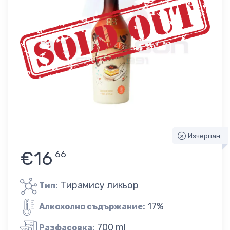
Изчерпан
€16
66
Тирамису ликьор
Тип:
17%
Алкохолно съдържание:
700 ml
Разфасовка: