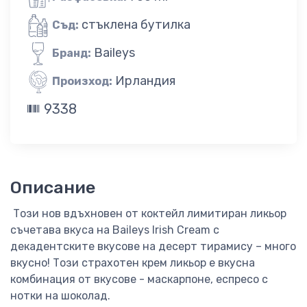
стъклена бутилка
Съд:
Baileys
Бранд:
Ирландия
Произход:
9338
Описание
Този нов вдъхновен от коктейл лимитиран ликьор
съчетава вкуса на Baileys Irish Cream с
декадентските вкусове на десерт тирамису – много
вкусно! Този страхотен крем ликьор е вкусна
комбинация от вкусове - маскарпоне, еспресо с
нотки на шоколад.