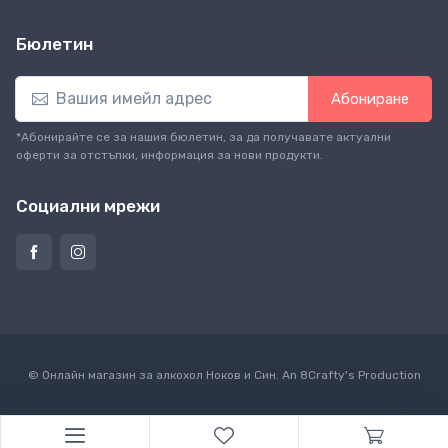
Бюлетин
Абониране
*Абонирайте се за нашия бюлетин, за да получавате актуални
оферти за отстъпки, информация за нови продукти.
Социални мрежи
© Онлайн магазин за алкохол Ноков и Син. An
8Crafty
's Production