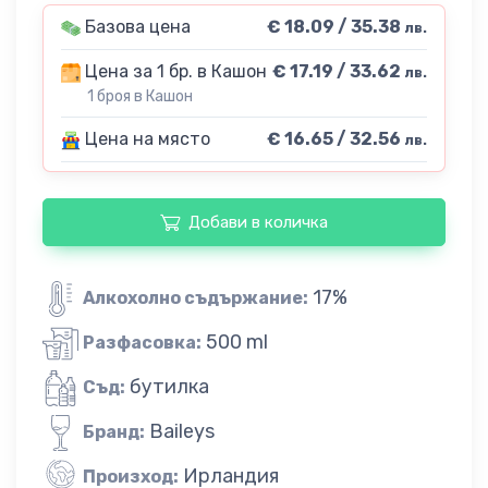
Базова цена
€ 18.09 / 35.38
лв.
Цена за 1 бр. в Кашон
€ 17.19 / 33.62
лв.
1 броя в Кашон
Цена на място
€ 16.65 / 32.56
лв.
Добави в количка
17%
Алкохолно съдържание:
500 ml
Разфасовка:
бутилка
Съд:
Baileys
Бранд:
Ирландия
Произход: