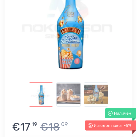
Наличен
€17
€18
19
09
Изгоден пакет -5%