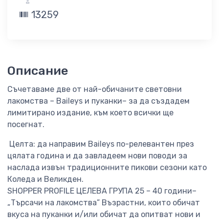
13259
Описание
Съчетаваме две от най-обичаните световни
лакомства – Baileys и пуканки– за да създадем
лимитирано издание, към което всички ще
посегнат.
Целта: да направим Baileys по-релевантен през
цялата година и да завладеем нови поводи за
наслада извън традиционните пикови сезони като
Коледа и Великден.
SHOPPER PROFILE ЦЕЛЕВА ГРУПА 25 – 40 години–
„Търсачи на лакомства” Възрастни, които обичат
вкуса на пуканки и/или обичат да опитват нови и