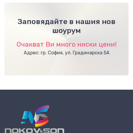
Заповядайте в нашия нов
шоурум
Очакват Ви много ниски цени!
Адрес: гр. София, ул. Градинарска 5А