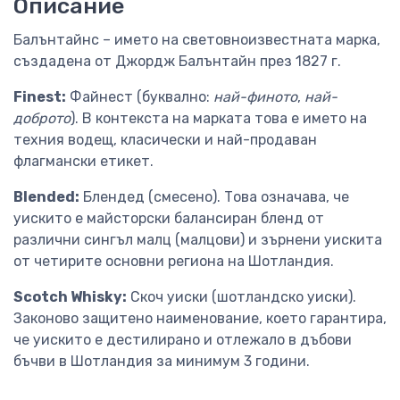
Описание
Балънтайнс – името на световноизвестната марка,
създадена от Джордж Балънтайн през 1827 г.
Finest:
Файнест (буквално:
най-финото
,
най-
доброто
). В контекста на марката това е името на
техния водещ, класически и най-продаван
флагмански етикет.
Blended:
Блендед (смесено). Това означава, че
уискито е майсторски балансиран бленд от
различни сингъл малц (малцови) и зърнени уискита
от четирите основни региона на Шотландия.
Scotch Whisky:
Скоч уиски (шотландско уиски).
Законово защитено наименование, което гарантира,
че уискито е дестилирано и отлежало в дъбови
бъчви в Шотландия за минимум 3 години.