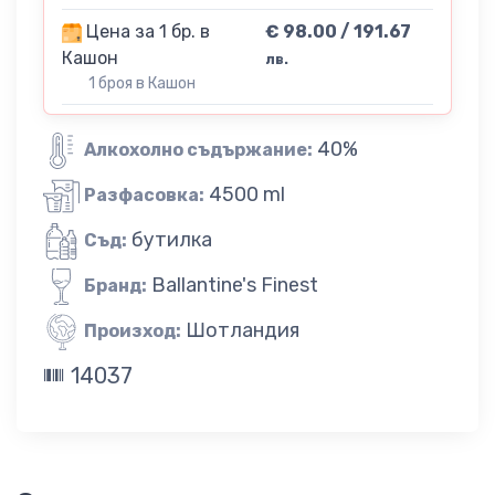
Цена за 1 бр. в
€ 98.00 / 191.67
Кашон
лв.
1 броя в Кашон
40%
Алкохолно съдържание:
4500 ml
Разфасовка:
бутилка
Съд:
Ballantine's Finest
Бранд:
Шотландия
Произход:
14037