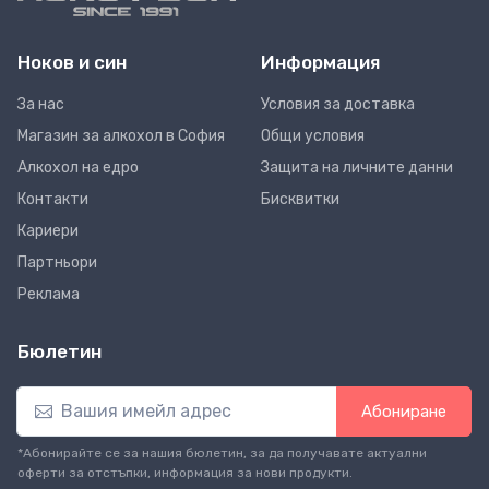
Ноков и син
Информация
За нас
Условия за доставка
Магазин за алкохол в София
Общи условия
Алкохол на едро
Защита на личните данни
Контакти
Бисквитки
Кариери
Партньори
Реклама
Бюлетин
Абониране
*Абонирайте се за нашия бюлетин, за да получавате актуални
оферти за отстъпки, информация за нови продукти.