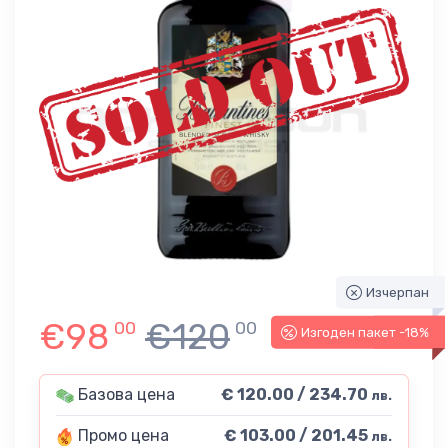
Изчерпан
€98
€120
00
00
Изгоден пакет -18%
-14%
Базова цена
€ 120.00 / 234.70
лв.
Промо цена
€ 103.00 / 201.45
лв.