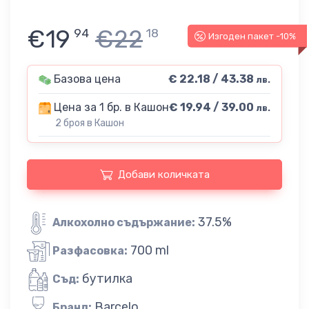
€19
€22
94
18
Изгоден пакет -10%
Базова цена
€ 22.18 / 43.38
лв.
Цена за 1 бр. в Кашон
€ 19.94 / 39.00
лв.
2 броя в Кашон
Добави количката
37.5%
Алкохолно съдържание:
700 ml
Разфасовка:
бутилка
Съд:
Barcelo
Бранд: