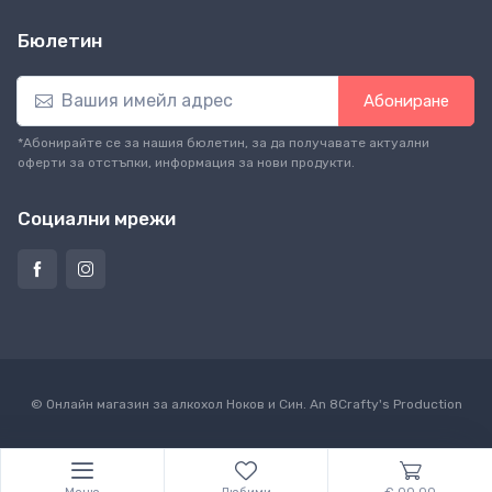
Бюлетин
Абониране
*Абонирайте се за нашия бюлетин, за да получавате актуални
оферти за отстъпки, информация за нови продукти.
Социални мрежи
© Онлайн магазин за алкохол Ноков и Син. An
8Crafty
's Production