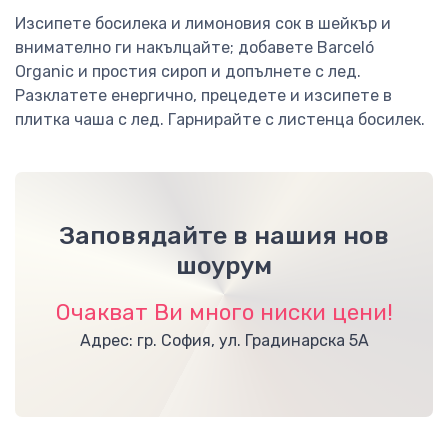
Изсипете босилека и лимоновия сок в шейкър и
внимателно ги накълцайте; добавете Barceló
Organic и простия сироп и допълнете с лед.
Разклатете енергично, прецедете и изсипете в
плитка чаша с лед. Гарнирайте с листенца босилек.
Заповядайте в нашия нов
шоурум
Очакват Ви много ниски цени!
Адрес: гр. София, ул. Градинарска 5А