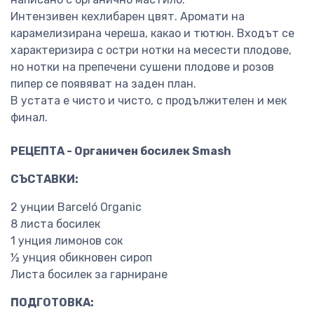
Интензивен кехлибарен цвят. Аромати на
карамелизирана череша, какао и тютюн. Входът се
характеризира с остри нотки на месести плодове,
но нотки на препечени сушени плодове и розов
пипер се появяват на заден план.
В устата е чисто и чисто, с продължителен и мек
финал.
РЕЦЕПТА - Органичен босилек Smash
СЪСТАВКИ:
2 унции Barceló Organic
8 листа босилек
1 унция лимонов сок
½ унция обикновен сироп
Листа босилек за гарниране
ПОДГОТОВКА: