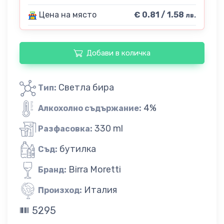
Цена на място
€ 0.81 / 1.58
лв.
Добави в количка
Светла бира
Тип:
4%
Алкохолно съдържание:
330 ml
Разфасовка:
бутилка
Съд:
Birra Moretti
Бранд:
Италия
Произход:
5295