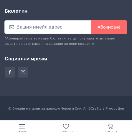
Бюлетин
Абониране
*Абонирайте се за нашия бюлетин, за да получавате актуални
оферти за отстъпки, информация за нови продукти.
Социални мрежи
© Онлайн магазин за алкохол Ноков и Син. An
8Crafty
's Production