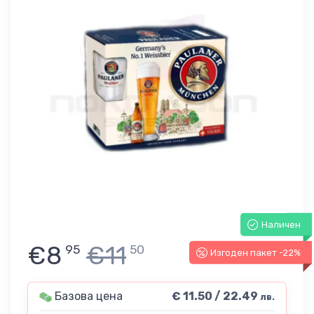
Наличен
€8
€11
95
50
Изгоден пакет -22%
Базова цена
€ 11.50 / 22.49
лв.