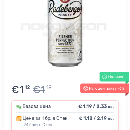
Наличен
€1
€1
12
19
Изгоден пакет -6%
Базова цена
€ 1.19 / 2.33
лв.
Цена за 1 бр. в Стек
€ 1.12 / 2.19
лв.
24 броя в Стек