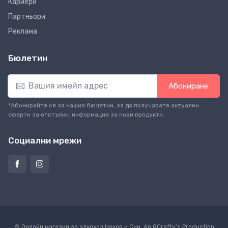
Кариери
Партньори
Реклама
Бюлетин
Абониране
*Абонирайте се за нашия бюлетин, за да получавате актуални
оферти за отстъпки, информация за нови продукти.
Социални мрежи
© Онлайн магазин за алкохол Ноков и Син. An
8Crafty
's Production