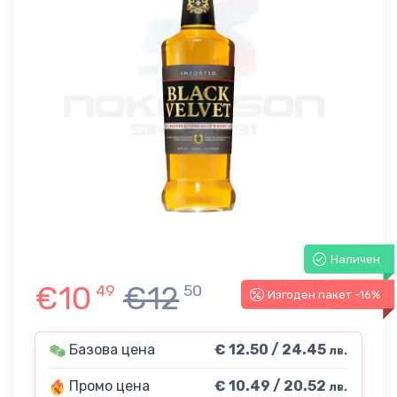
Наличен
€10
€12
49
50
Изгоден пакет -16%
-16%
Базова цена
€ 12.50 / 24.45
лв.
Промо цена
€ 10.49 / 20.52
лв.