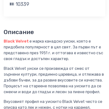
10339
Описание
Black Velvet
е марка канадско уиски, която е
придобила популярност в цял свят. За първи път е
представено през 1951 г. и оттогава е известно със
своя гладък и достъпен характер.
Black Velvet уиски се произвежда от смес от
зърнени култури, предимно царевица, и отлежава в
дъбови бъчви, за да развие вкусовите си качества.
Процесът на стареене позволява на уискито да се
смекчи и води до гладък и лесен за пиене профил.
Вкусовият профил на уискито Black Velvet често се
описва като лек и нежен, с нотки на карамел,