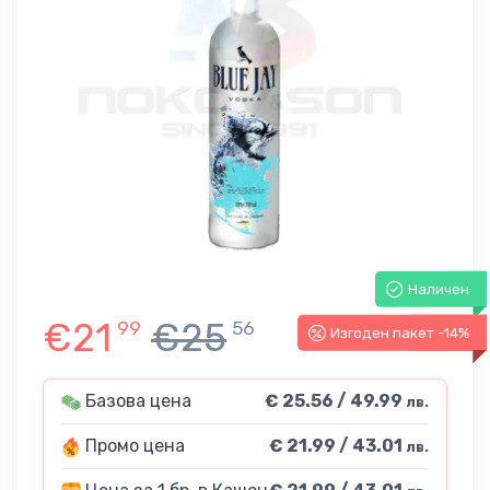
Наличен
€21
€25
99
56
Изгоден пакет -14%
-14%
Базова цена
€ 25.56 / 49.99
лв.
Промо цена
€ 21.99 / 43.01
лв.