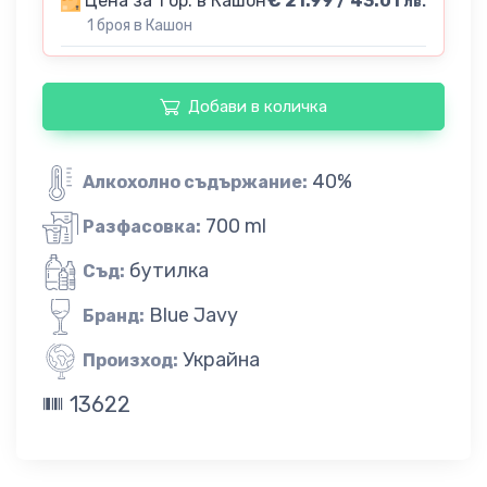
Цена за 1 бр. в Кашон
€ 21.99 / 43.01
лв.
1 броя в Кашон
Добави в количка
40%
Алкохолно съдържание:
700 ml
Разфасовка:
бутилка
Съд:
Blue Javy
Бранд:
Украйна
Произход:
13622