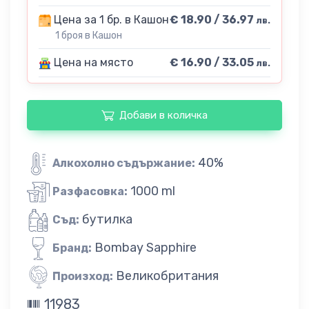
Цена за 1 бр. в Кашон
€ 18.90 / 36.97
лв.
1 броя в Кашон
Цена на място
€ 16.90 / 33.05
лв.
Добави в количка
40%
Алкохолно съдържание:
1000 ml
Разфасовка:
бутилка
Съд:
Bombay Sapphire
Бранд:
Великобритания
Произход:
11983