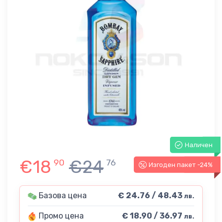
Наличен
€18
€24
90
76
Изгоден пакет -24%
-24%
Базова цена
€ 24.76 / 48.43
лв.
Промо цена
€ 18.90 / 36.97
лв.