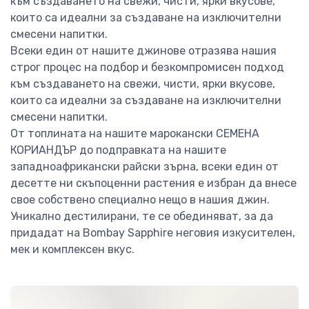
към създаването на свежи, чисти, ярки вкусове,
които са идеални за създаване на изключителни
смесени напитки.
Всеки един от нашите джинове отразява нашия
строг процес на подбор и безкомпромисен подход
към създаването на свежи, чисти, ярки вкусове,
които са идеални за създаване на изключителни
смесени напитки.
От топлината на нашите марокански СЕМЕНА
КОРИАНДЪР до подправката на нашите
западноафрикански райски зърна, всеки един от
десетте ни скъпоценни растения е избран да внесе
свое собствено специално нещо в нашия джин.
Уникално дестилирани, те се обединяват, за да
придадат на Bombay Sapphire неговия изкусителен,
мек и комплексен вкус.