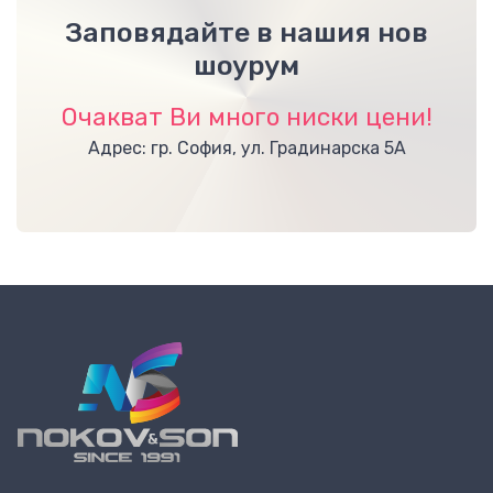
Заповядайте в нашия нов
шоурум
Очакват Ви много ниски цени!
Адрес: гр. София, ул. Градинарска 5А