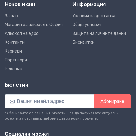
Ноков и син
Информация
За нас
Условия за доставка
Магазин за алкохол в София
Общи условия
Алкохол на едро
Защита на личните данни
Контакти
Бисквитки
Кариери
Партньори
Реклама
Бюлетин
Абониране
*Абонирайте се за нашия бюлетин, за да получавате актуални
оферти за отстъпки, информация за нови продукти.
Социални мрежи