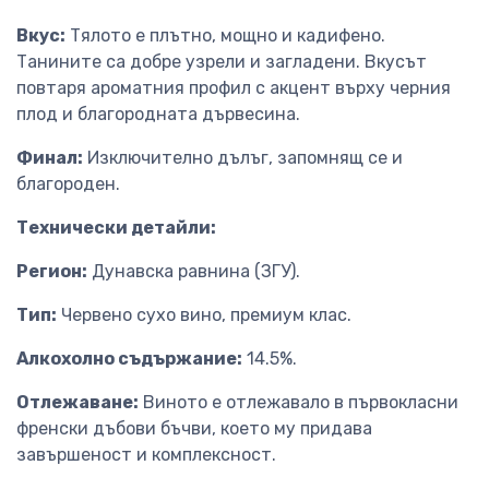
Вкус:
Тялото е плътно, мощно и кадифено.
Танините са добре узрели и загладени. Вкусът
повтаря ароматния профил с акцент върху черния
плод и благородната дървесина.
Финал:
Изключително дълъг, запомнящ се и
благороден.
Технически детайли:
Регион:
Дунавска равнина (ЗГУ).
Тип:
Червено сухо вино, премиум клас.
Алкохолно съдържание:
14.5%.
Отлежаване:
Виното е отлежавало в първокласни
френски дъбови бъчви, което му придава
завършеност и комплексност.