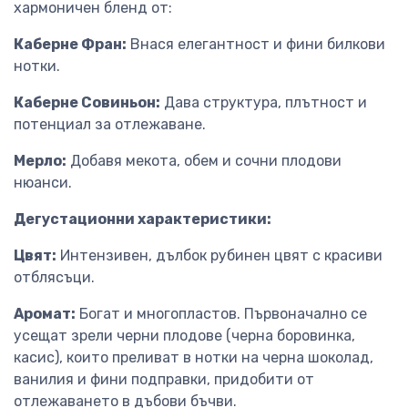
хармоничен бленд от:
Каберне Фран:
Внася елегантност и фини билкови
нотки.
Каберне Совиньон:
Дава структура, плътност и
потенциал за отлежаване.
Мерло:
Добавя мекота, обем и сочни плодови
нюанси.
Дегустационни характеристики:
Цвят:
Интензивен, дълбок рубинен цвят с красиви
отблясъци.
Аромат:
Богат и многопластов. Първоначално се
усещат зрели черни плодове (черна боровинка,
касис), които преливат в нотки на черна шоколад,
ванилия и фини подправки, придобити от
отлежаването в дъбови бъчви.