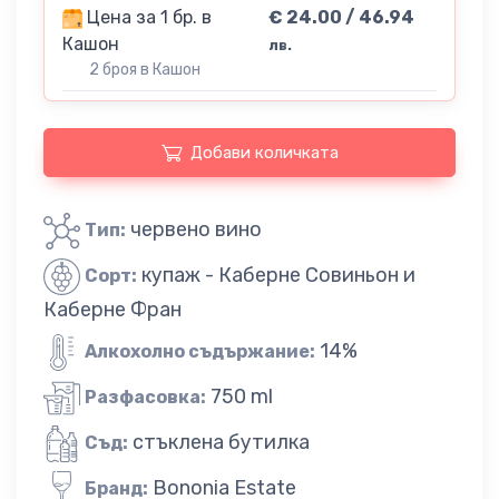
Цена за 1 бр. в
€ 24.00 / 46.94
Кашон
лв.
2 броя в Кашон
Добави количката
червено вино
Тип:
купаж - Каберне Совиньон и
Сорт:
Каберне Фран
14%
Алкохолно съдържание:
750 ml
Разфасовка:
стъклена бутилка
Съд:
Bononia Estate
Бранд: