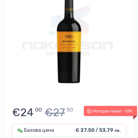
€24
€27
00
50
Изгоден пакет -13%
Базова цена
€ 27.50 / 53.79
лв.